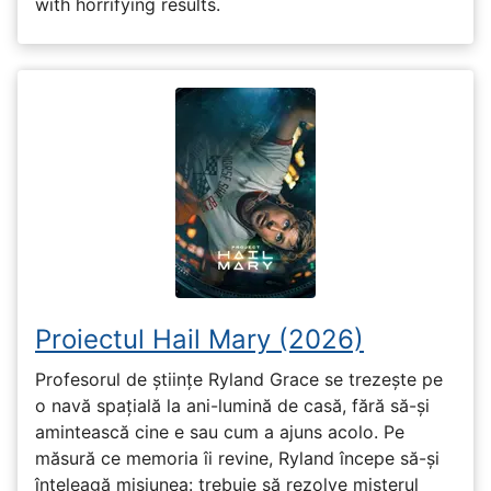
with horrifying results.
Proiectul Hail Mary (2026)
Profesorul de științe Ryland Grace se trezește pe
o navă spațială la ani-lumină de casă, fără să-și
amintească cine e sau cum a ajuns acolo. Pe
măsură ce memoria îi revine, Ryland începe să-și
înțeleagă misiunea: trebuie să rezolve misterul