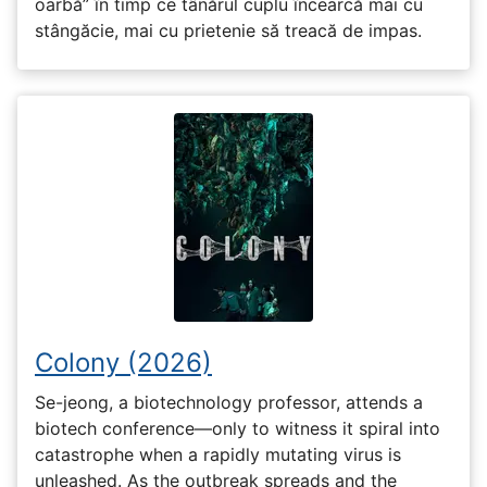
oarbă” în timp ce tânărul cuplu încearcă mai cu
stângăcie, mai cu prietenie să treacă de impas.
Colony (2026)
Se-jeong, a biotechnology professor, attends a
biotech conference—only to witness it spiral into
catastrophe when a rapidly mutating virus is
unleashed. As the outbreak spreads and the