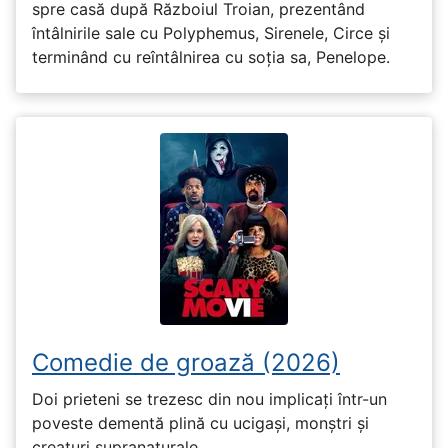
spre casă după Războiul Troian, prezentând
întâlnirile sale cu Polyphemus, Sirenele, Circe și
terminând cu reîntâlnirea cu soția sa, Penelope.
Comedie de groază (2026)
Doi prieteni se trezesc din nou implicați într-un
poveste dementă plină cu ucigași, monștri și
creaturi supranaturale.