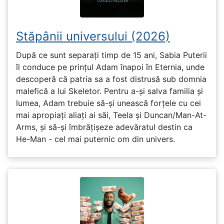
Stăpânii universului (2026)
După ce sunt separați timp de 15 ani, Sabia Puterii
îl conduce pe prințul Adam înapoi în Eternia, unde
descoperă că patria sa a fost distrusă sub domnia
malefică a lui Skeletor. Pentru a-și salva familia și
lumea, Adam trebuie să-și unească forțele cu cei
mai apropiați aliați ai săi, Teela și Duncan/Man-At-
Arms, și să-și îmbrățișeze adevăratul destin ca
He-Man - cel mai puternic om din univers.