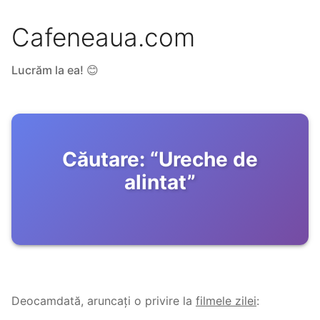
Cafeneaua.com
Lucrăm la ea! 😊
Căutare:
“
Ureche de
alintat
”
Deocamdată, aruncați o privire la
filmele zilei
: