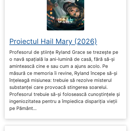
Proiectul Hail Mary (2026)
Profesorul de științe Ryland Grace se trezește pe
o navă spațială la ani-lumină de casă, fără să-și
amintească cine e sau cum a ajuns acolo. Pe
măsură ce memoria îi revine, Ryland începe să-și
înțeleagă misiunea: trebuie să rezolve misterul
substanței care provoacă stingerea soarelui.
Profesorul trebuie să-și folosească cunoștințele și
ingeniozitatea pentru a împiedica dispariția vieții
pe Pământ...