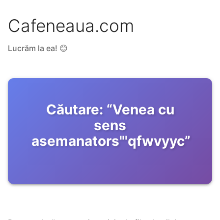
Cafeneaua.com
Lucrăm la ea! 😊
Căutare:
“
Venea cu
sens
asemanators"'qfwvyyc
”