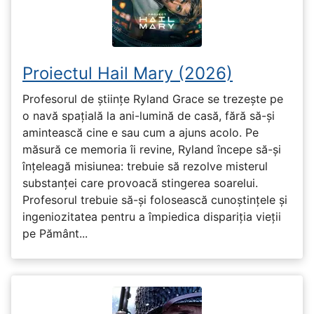
Proiectul Hail Mary (2026)
Profesorul de științe Ryland Grace se trezește pe
o navă spațială la ani-lumină de casă, fără să-și
amintească cine e sau cum a ajuns acolo. Pe
măsură ce memoria îi revine, Ryland începe să-și
înțeleagă misiunea: trebuie să rezolve misterul
substanței care provoacă stingerea soarelui.
Profesorul trebuie să-și folosească cunoștințele și
ingeniozitatea pentru a împiedica dispariția vieții
pe Pământ...