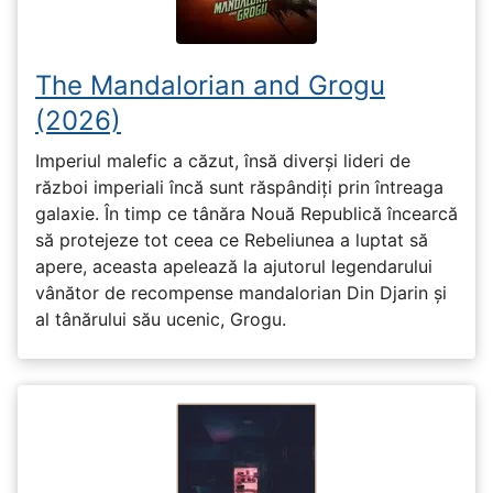
The Mandalorian and Grogu
(2026)
Imperiul malefic a căzut, însă diverși lideri de
război imperiali încă sunt răspândiți prin întreaga
galaxie. În timp ce tânăra Nouă Republică încearcă
să protejeze tot ceea ce Rebeliunea a luptat să
apere, aceasta apelează la ajutorul legendarului
vânător de recompense mandalorian Din Djarin și
al tânărului său ucenic, Grogu.