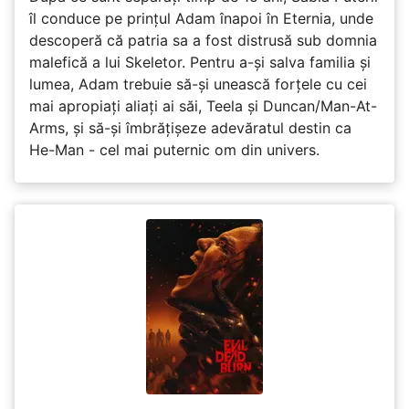
îl conduce pe prințul Adam înapoi în Eternia, unde
descoperă că patria sa a fost distrusă sub domnia
malefică a lui Skeletor. Pentru a-și salva familia și
lumea, Adam trebuie să-și unească forțele cu cei
mai apropiați aliați ai săi, Teela și Duncan/Man-At-
Arms, și să-și îmbrățișeze adevăratul destin ca
He-Man - cel mai puternic om din univers.