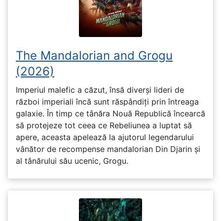
The Mandalorian and Grogu
(2026)
Imperiul malefic a căzut, însă diverși lideri de
război imperiali încă sunt răspândiți prin întreaga
galaxie. În timp ce tânăra Nouă Republică încearcă
să protejeze tot ceea ce Rebeliunea a luptat să
apere, aceasta apelează la ajutorul legendarului
vânător de recompense mandalorian Din Djarin și
al tânărului său ucenic, Grogu.