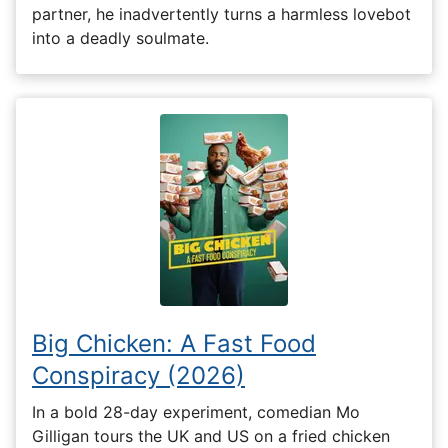
partner, he inadvertently turns a harmless lovebot
into a deadly soulmate.
Big Chicken: A Fast Food
Conspiracy (2026)
In a bold 28-day experiment, comedian Mo
Gilligan tours the UK and US on a fried chicken