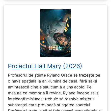
Proiectul Hail Mary (2026)
Profesorul de științe Ryland Grace se trezește pe
o navă spațială la ani-lumină de casă, fără să-și
amintească cine e sau cum a ajuns acolo. Pe
măsură ce memoria îi revine, Ryland începe să-și
înțeleagă misiunea: trebuie să rezolve misterul
substanței care provoacă stingerea soarelui.
Profesorul trebuie să-și folosească cunoștințele și