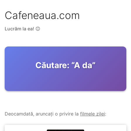
Cafeneaua.com
Lucrăm la ea! 😊
Căutare:
“
A da
”
Deocamdată, aruncați o privire la
filmele zilei
: