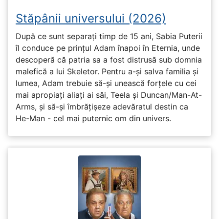
Stăpânii universului (2026)
După ce sunt separați timp de 15 ani, Sabia Puterii
îl conduce pe prințul Adam înapoi în Eternia, unde
descoperă că patria sa a fost distrusă sub domnia
malefică a lui Skeletor. Pentru a-și salva familia și
lumea, Adam trebuie să-și unească forțele cu cei
mai apropiați aliați ai săi, Teela și Duncan/Man-At-
Arms, și să-și îmbrățișeze adevăratul destin ca
He-Man - cel mai puternic om din univers.