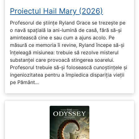
Proiectul Hail Mary (2026)
Profesorul de științe Ryland Grace se trezește pe
o navă spațială la ani-lumină de casă, fără să-și
amintească cine e sau cum a ajuns acolo. Pe
măsură ce memoria îi revine, Ryland începe să-și
înțeleagă misiunea: trebuie să rezolve misterul
substanței care provoacă stingerea soarelui.
Profesorul trebuie să-și folosească cunoștințele și
ingeniozitatea pentru a împiedica dispariția vieții
pe Pământ...