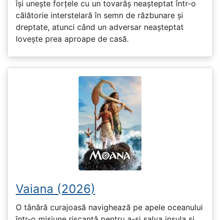
își unește forțele cu un tovarăș neașteptat într-o
călătorie interstelară în semn de răzbunare și
dreptate, atunci când un adversar neașteptat
lovește prea aproape de casă.
Vaiana (2026)
O tânără curajoasă navighează pe apele oceanului
într-o misiune riscantă pentru a-și salva insula și