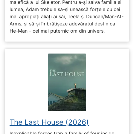
malefică a lui Skeletor. Pentru a-și salva familia și
lumea, Adam trebuie să-și unească forțele cu cei
mai apropiați aliați ai săi, Teela și Duncan/Man-At-
Arms, și să-și îmbrățișeze adevăratul destin ca
He-Man - cel mai puternic om din univers.
The Last House (2026)
Inexplicable forces trap a family of four inside