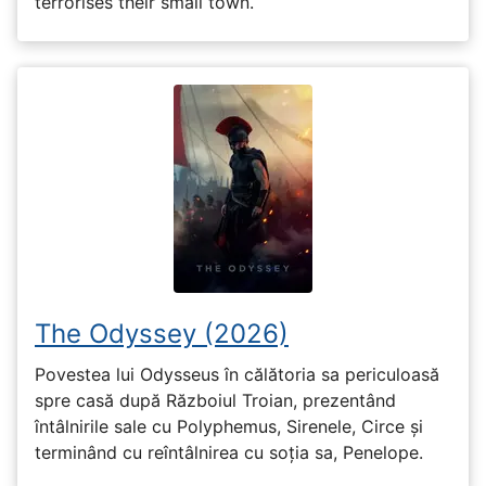
terrorises their small town.
The Odyssey (2026)
Povestea lui Odysseus în călătoria sa periculoasă
spre casă după Războiul Troian, prezentând
întâlnirile sale cu Polyphemus, Sirenele, Circe și
terminând cu reîntâlnirea cu soția sa, Penelope.