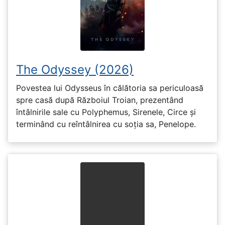
The Odyssey (2026)
Povestea lui Odysseus în călătoria sa periculoasă
spre casă după Războiul Troian, prezentând
întâlnirile sale cu Polyphemus, Sirenele, Circe și
terminând cu reîntâlnirea cu soția sa, Penelope.