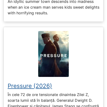
An idyllic summer town descends into madness
when an ice cream man serves kids sweet delights
with horrifying results.
Pressure (2026)
În cele 72 de ore tensionate dinaintea Zilei Z,
soarta lumii stă în balanță. Generalul Dwight D.
Eisenhower și căpitanul James Stagg se confruntă