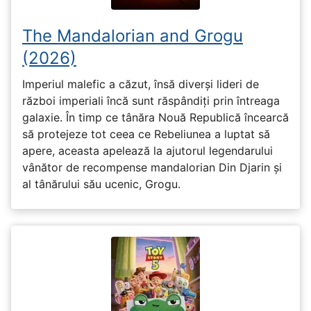
The Mandalorian and Grogu
(2026)
Imperiul malefic a căzut, însă diverși lideri de
război imperiali încă sunt răspândiți prin întreaga
galaxie. În timp ce tânăra Nouă Republică încearcă
să protejeze tot ceea ce Rebeliunea a luptat să
apere, aceasta apelează la ajutorul legendarului
vânător de recompense mandalorian Din Djarin și
al tânărului său ucenic, Grogu.