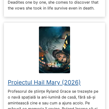
Deadites one by one, she comes to discover that
the vows she took in life survive even in death.
Proiectul Hail Mary (2026)
Profesorul de științe Ryland Grace se trezește pe
o navă spațială la ani-lumină de casă, fără să-și
amintească cine e sau cum a ajuns acolo. Pe
măsură ce memoria îi revine, Ryland începe să-și