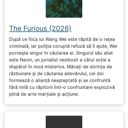
The Furious (2026)
După ce fiica lui Wang Wei este răpită de o rețea
criminală, iar poliția coruptă refuză să îl ajute, Wei
pornește singur în căutarea ei. Singurul său aliat
este Navin, un jurnalist neobosit a cărui soție a
dispărut în mod misterios. Mânați de dorința de
răzbunare și de căutarea adevărului, cei doi
formează o alianță neașteptată și se confruntă
fără milă cu răpitorii într-o confruntare explozivă
plină de arte marțiale și acțiune.