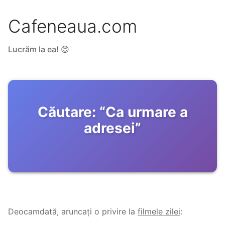
Cafeneaua.com
Lucrăm la ea! 😊
Căutare:
“
Ca urmare a
adresei
”
Deocamdată, aruncați o privire la
filmele zilei
: