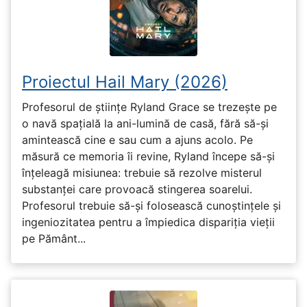
Proiectul Hail Mary (2026)
Profesorul de științe Ryland Grace se trezește pe
o navă spațială la ani-lumină de casă, fără să-și
amintească cine e sau cum a ajuns acolo. Pe
măsură ce memoria îi revine, Ryland începe să-și
înțeleagă misiunea: trebuie să rezolve misterul
substanței care provoacă stingerea soarelui.
Profesorul trebuie să-și folosească cunoștințele și
ingeniozitatea pentru a împiedica dispariția vieții
pe Pământ...