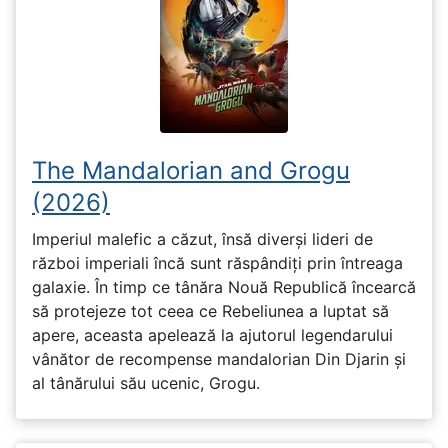
The Mandalorian and Grogu
(2026)
Imperiul malefic a căzut, însă diverși lideri de
război imperiali încă sunt răspândiți prin întreaga
galaxie. În timp ce tânăra Nouă Republică încearcă
să protejeze tot ceea ce Rebeliunea a luptat să
apere, aceasta apelează la ajutorul legendarului
vânător de recompense mandalorian Din Djarin și
al tânărului său ucenic, Grogu.