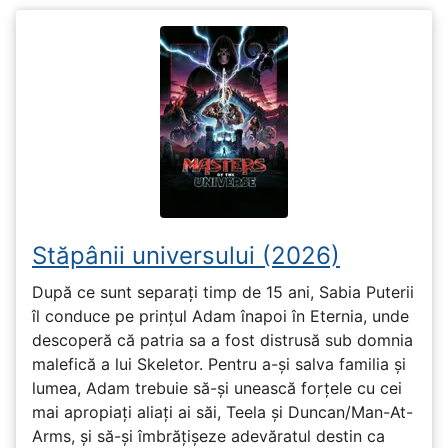
Stăpânii universului (2026)
După ce sunt separați timp de 15 ani, Sabia Puterii
îl conduce pe prințul Adam înapoi în Eternia, unde
descoperă că patria sa a fost distrusă sub domnia
malefică a lui Skeletor. Pentru a-și salva familia și
lumea, Adam trebuie să-și unească forțele cu cei
mai apropiați aliați ai săi, Teela și Duncan/Man-At-
Arms, și să-și îmbrățișeze adevăratul destin ca