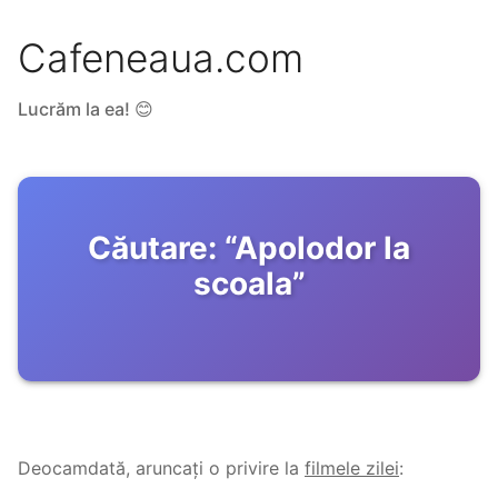
Cafeneaua.com
Lucrăm la ea! 😊
Căutare:
“
Apolodor la
scoala
”
Deocamdată, aruncați o privire la
filmele zilei
: