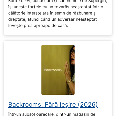
Kara Zor-El, cunoscută și sub numele de Supergirl,
își unește forțele cu un tovarăș neașteptat într-o
călătorie interstelară în semn de răzbunare și
dreptate, atunci când un adversar neașteptat
lovește prea aproape de casă.
Backrooms: Fără ieșire (2026)
Într-un subsol oarecare, dintr-un magazin de