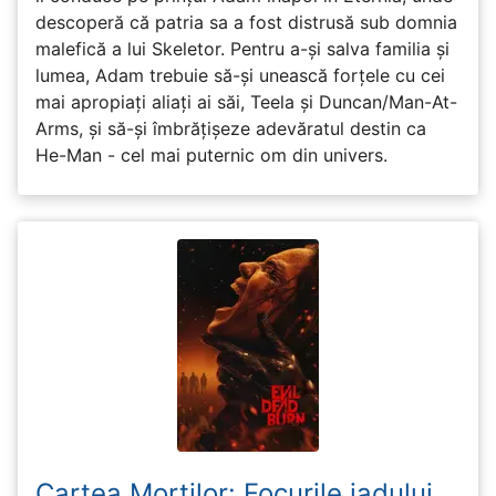
descoperă că patria sa a fost distrusă sub domnia
malefică a lui Skeletor. Pentru a-și salva familia și
lumea, Adam trebuie să-și unească forțele cu cei
mai apropiați aliați ai săi, Teela și Duncan/Man-At-
Arms, și să-și îmbrățișeze adevăratul destin ca
He-Man - cel mai puternic om din univers.
Cartea Morților: Focurile iadului