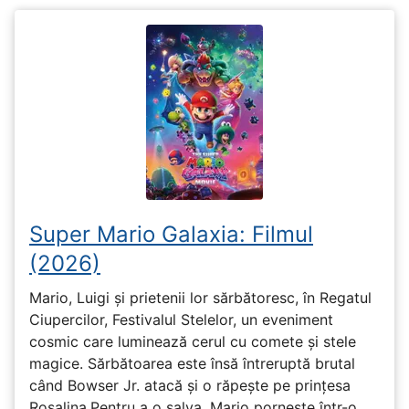
Super Mario Galaxia: Filmul
(2026)
Mario, Luigi și prietenii lor sărbătoresc, în Regatul
Ciupercilor, Festivalul Stelelor, un eveniment
cosmic care luminează cerul cu comete și stele
magice. Sărbătoarea este însă întreruptă brutal
când Bowser Jr. atacă și o răpește pe prinţesa
Rosalina.Pentru a o salva, Mario pornește într-o