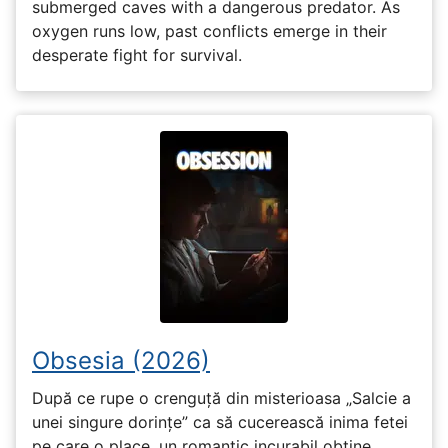
submerged caves with a dangerous predator. As
oxygen runs low, past conflicts emerge in their
desperate fight for survival.
Obsesia (2026)
După ce rupe o crenguță din misterioasa „Salcie a
unei singure dorințe” ca să cucerească inima fetei
pe care o place, un romantic incurabil obține