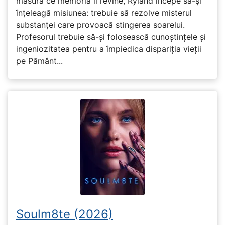
măsură ce memoria îi revine, Ryland începe să-și
înțeleagă misiunea: trebuie să rezolve misterul
substanței care provoacă stingerea soarelui.
Profesorul trebuie să-și folosească cunoștințele și
ingeniozitatea pentru a împiedica dispariția vieții
pe Pământ...
Soulm8te (2026)