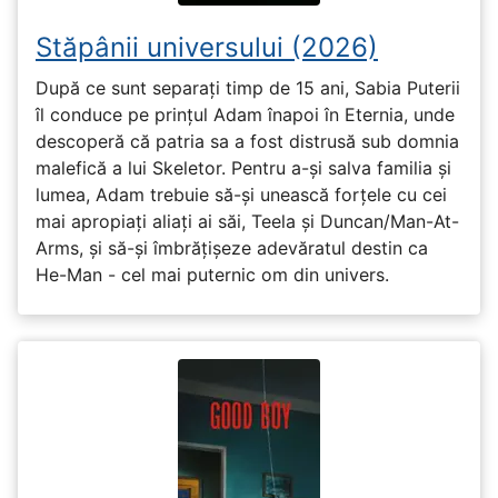
Stăpânii universului (2026)
După ce sunt separați timp de 15 ani, Sabia Puterii
îl conduce pe prințul Adam înapoi în Eternia, unde
descoperă că patria sa a fost distrusă sub domnia
malefică a lui Skeletor. Pentru a-și salva familia și
lumea, Adam trebuie să-și unească forțele cu cei
mai apropiați aliați ai săi, Teela și Duncan/Man-At-
Arms, și să-și îmbrățișeze adevăratul destin ca
He-Man - cel mai puternic om din univers.