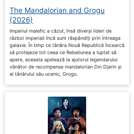
The Mandalorian and Grogu
(2026)
Imperiul malefic a căzut, însă diverși lideri de
război imperiali încă sunt răspândiți prin întreaga
galaxie. În timp ce tânăra Nouă Republică încearcă
să protejeze tot ceea ce Rebeliunea a luptat să
apere, aceasta apelează la ajutorul legendarului
vânător de recompense mandalorian Din Djarin și
al tânărului său ucenic, Grogu.