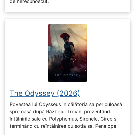
de nerecunoscut.
The Odyssey (2026)
Povestea lui Odysseus în călătoria sa periculoasă
spre casă după Războiul Troian, prezentând
întâlnirile sale cu Polyphemus, Sirenele, Circe și
terminând cu reîntâlnirea cu soția sa, Penelope.