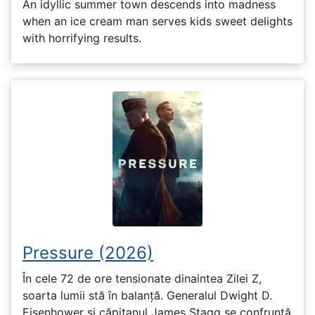
An idyllic summer town descends into madness
when an ice cream man serves kids sweet delights
with horrifying results.
Pressure (2026)
În cele 72 de ore tensionate dinaintea Zilei Z,
soarta lumii stă în balanță. Generalul Dwight D.
Eisenhower și căpitanul James Stagg se confruntă