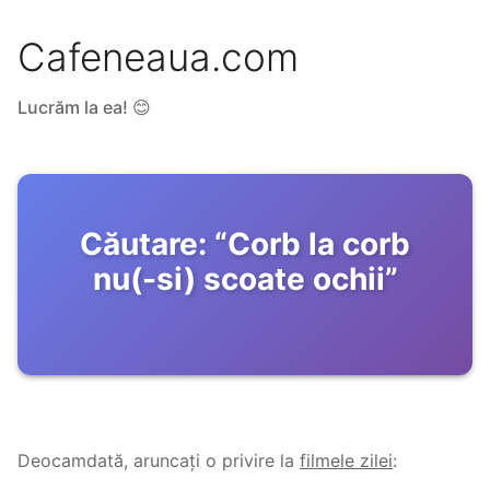
Cafeneaua.com
Lucrăm la ea! 😊
Căutare:
“
Corb la corb
nu(-si) scoate ochii
”
Deocamdată, aruncați o privire la
filmele zilei
: