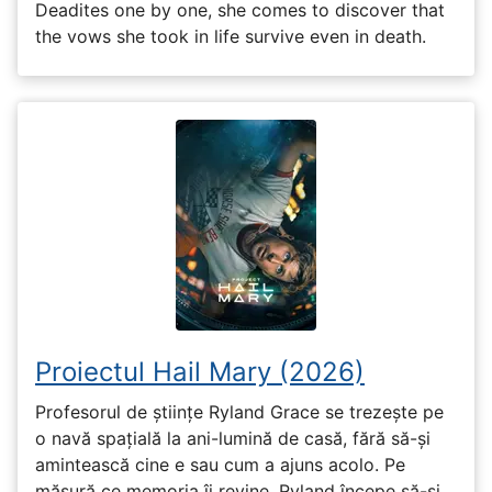
Deadites one by one, she comes to discover that
the vows she took in life survive even in death.
Proiectul Hail Mary (2026)
Profesorul de științe Ryland Grace se trezește pe
o navă spațială la ani-lumină de casă, fără să-și
amintească cine e sau cum a ajuns acolo. Pe
măsură ce memoria îi revine, Ryland începe să-și