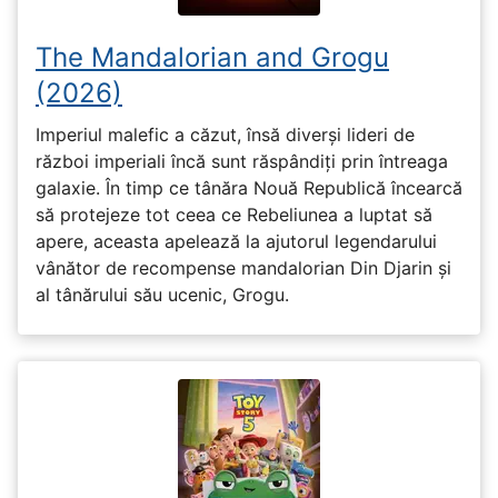
The Mandalorian and Grogu
(2026)
Imperiul malefic a căzut, însă diverși lideri de
război imperiali încă sunt răspândiți prin întreaga
galaxie. În timp ce tânăra Nouă Republică încearcă
să protejeze tot ceea ce Rebeliunea a luptat să
apere, aceasta apelează la ajutorul legendarului
vânător de recompense mandalorian Din Djarin și
al tânărului său ucenic, Grogu.