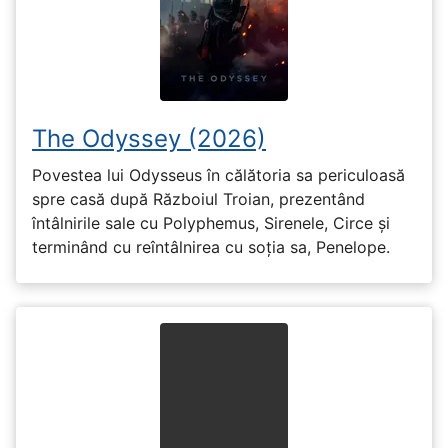
The Odyssey (2026)
Povestea lui Odysseus în călătoria sa periculoasă
spre casă după Războiul Troian, prezentând
întâlnirile sale cu Polyphemus, Sirenele, Circe și
terminând cu reîntâlnirea cu soția sa, Penelope.