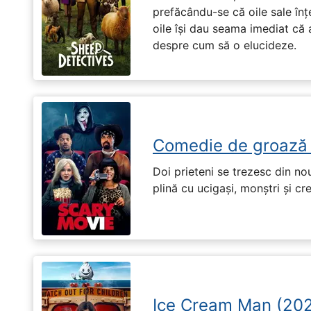
prefăcându-se că oile sale înț
oile își dau seama imediat că a
despre cum să o elucideze.
Comedie de groază
Doi prieteni se trezesc din no
plină cu ucigași, monștri și cr
Ice Cream Man (20