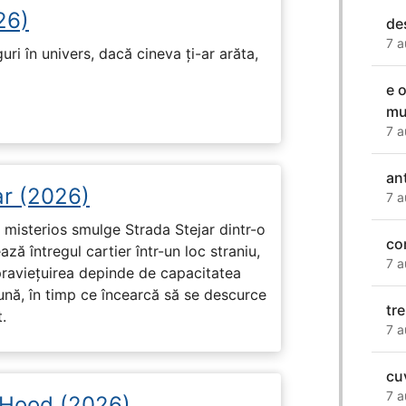
26)
de
7 a
ri în univers, dacă cineva ți-ar arăta,
e 
mu
7 a
an
ar (2026)
7 a
misterios smulge Strada Stejar dintr-o
co
ză întregul cartier într-un loc straniu,
7 a
praviețuirea depinde de capacitatea
nă, în timp ce încearcă să se descurce
tr
.
7 a
cuv
7 a
 Hood (2026)