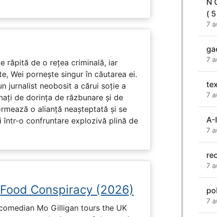
N 
( 5
7 a
gad
7 a
e răpită de o rețea criminală, iar
ute, Wei pornește singur în căutarea ei.
te
un jurnalist neobosit a cărui soție a
7 a
nați de dorința de răzbunare și de
ormează o alianță neașteptată și se
A-
i într-o confruntare explozivă plină de
7 a
re
7 a
 Food Conspiracy (2026)
po
7 a
 comedian Mo Gilligan tours the UK