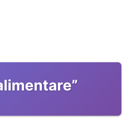
alimentare
”