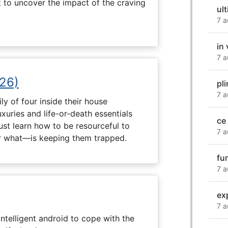
t to uncover the impact of the craving
ul
7 a
in
7 a
26)
pl
7 a
ly of four inside their house
uxuries and life-or-death essentials
ce
ust learn how to be resourceful to
7 a
 what—is keeping them trapped.
fu
7 a
ex
7 a
intelligent android to cope with the