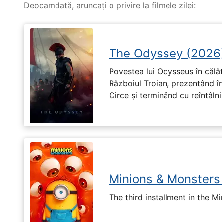
Deocamdată, aruncați o privire la
filmele zilei
:
The Odyssey (2026
Povestea lui Odysseus în călă
Războiul Troian, prezentând în
Circe și terminând cu reîntâln
Minions & Monsters
The third installment in the Mi