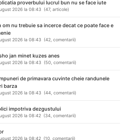
plicatia proverbului lucrul bun nu se face iute
ugust 2026 la 08:43
(
47
,
articole
)
n om nu trebuie sa incerce decat ce poate face e
enie
ugust 2026 la 08:43
(
42
,
comentarii
)
sho jan minet kuzes anes
ugust 2026 la 08:43
(
50
,
comentarii
)
mpuneri de primavara cuvinte cheie randunele
ri barza
ugust 2026 la 08:43
(
44
,
comentarii
)
plici impotriva dezgustului
ugust 2026 la 08:42
(
34
,
comentarii
)
or
ugust 2026 la 08:42
(
10
,
comentarii
)