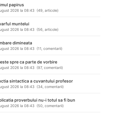
timul papirus
ugust 2026 la 08:43
(
49
,
articole
)
 varful muntelui
ugust 2026 la 08:43
(
56
,
articole
)
imbare dimineata
ugust 2026 la 08:43
(
11
,
comentarii
)
 este spre ca parte de vorbire
ugust 2026 la 08:43
(
97
,
comentarii
)
nctia sintactica a cuvantului profesor
ugust 2026 la 08:43
(
34
,
comentarii
)
plicatia proverbului nu-i totul sa fi bun
ugust 2026 la 08:43
(
50
,
comentarii
)