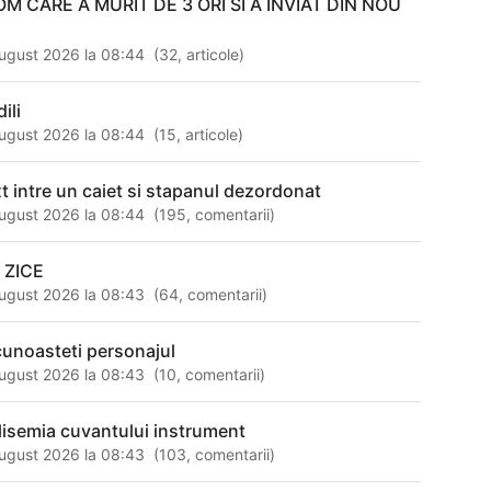
OM CARE A MURIT DE 3 ORI SI A INVIAT DIN NOU
ugust 2026 la 08:44
(
32
,
articole
)
ili
ugust 2026 la 08:44
(
15
,
articole
)
xt intre un caiet si stapanul dezordonat
ugust 2026 la 08:44
(
195
,
comentarii
)
I ZICE
ugust 2026 la 08:43
(
64
,
comentarii
)
cunoasteti personajul
ugust 2026 la 08:43
(
10
,
comentarii
)
lisemia cuvantului instrument
ugust 2026 la 08:43
(
103
,
comentarii
)