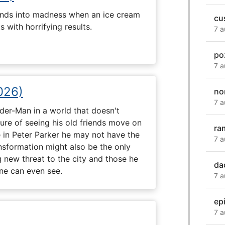
ends into madness when an ice cream
cu
 with horrifying results.
7 a
po
7 a
026)
no
7 a
ider-Man in a world that doesn't
e of seeing his old friends move on
ra
in Peter Parker he may not have the
7 a
ansformation might also be the only
g new threat to the city and those he
da
one can even see.
7 a
ep
7 a