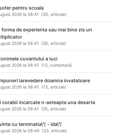
sofer pentru scoala
ugust 2026 la 08:41
(
35
,
articole
)
o forma de experienta sau mai bine zis un
ltiplicator
ugust 2026 la 08:41
(
28
,
articole
)
tonimele cuvantului a luci
ugust 2026 la 08:41
(
13
,
comentarii
)
mpuneri larevedere doamna invatatoare
ugust 2026 la 08:41
(
73
,
articole
)
ei corabii incarcate n-asteapta una desarta
ugust 2026 la 08:41
(
25
,
articole
)
inte cu terminatia\'\' - ida\'\'
ugust 2026 la 08:40
(
33
,
articole
)