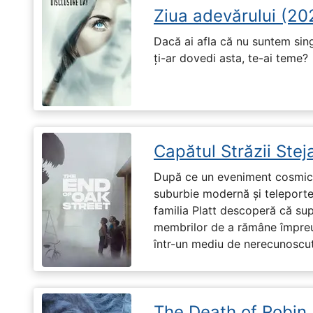
Ziua adevărului (20
Dacă ai afla că nu suntem singu
ți-ar dovedi asta, te-ai teme?
Capătul Străzii Stej
După ce un eveniment cosmic 
suburbie modernă și teleportea
familia Platt descoperă că su
membrilor de a rămâne împreu
într-un mediu de nerecunoscut
The Death of Robin