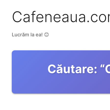
Cafeneaua.c
Lucrăm la ea! 😊
Căutare:
“