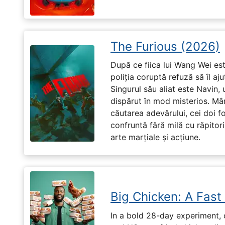
The Furious (2026)
După ce fiica lui Wang Wei est
poliția coruptă refuză să îl aj
Singurul său aliat este Navin, 
dispărut în mod misterios. Mâ
căutarea adevărului, cei doi f
confruntă fără milă cu răpitori
arte marțiale și acțiune.
Big Chicken: A Fast
In a bold 28-day experiment,