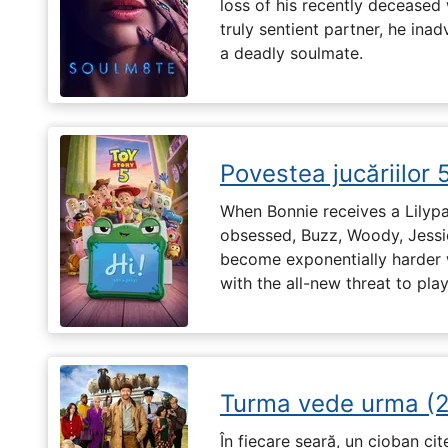
loss of his recently deceased 
truly sentient partner, he ina
a deadly soulmate.
Povestea jucăriilor 
When Bonnie receives a Lilypa
obsessed, Buzz, Woody, Jessie
become exponentially harder 
with the all-new threat to pla
Turma vede urma (
În fiecare seară, un cioban ci