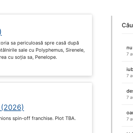
Cău
)
toria sa periculoasă spre casă după
nu
tâlnirile sale cu Polyphemus, Sirenele,
7 a
irea cu soția sa, Penelope.
iu
7 a
de
7 a
 (2026)
oa
nions spin-off franchise. Plot TBA.
7 a