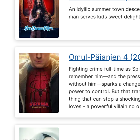
An idyllic summer town desc
man serves kids sweet delights
Omul-Păianjen 4 (2
Fighting crime full-time as Sp
remember him—and the pressur
without him—sparks a change 
power to control. But that tr
thing that can stop a shockin
loves - a powerful villain no 