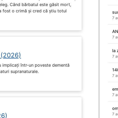
eleg. Când bărbatul este găsit mort,
 fost o crimă și cred că știu totul
su
7 a
AN
7 a
la
 (2026)
7 a
u implicați într-un poveste dementă
14
eaturi supranaturale.
7 a
em
7 a
om
7 a
26)