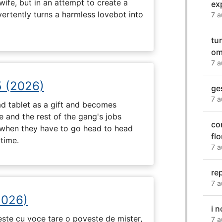
wife, but in an attempt to create a
ex
dvertently turns a harmless lovebot into
7 a
tu
om
7 a
5 (2026)
ge
7 a
d tablet as a gift and becomes
 and the rest of the gang's jobs
co
when they have to go head to head
flo
ytime.
7 a
re
7 a
2026)
i n
tește cu voce tare o poveste de mister,
7 a