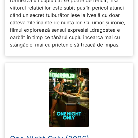
formează un cuplu cât se poate de fericit, însă
viitorul relației lor este subit pus în pericol atunci
când un secret tulburător iese la iveală cu doar
câteva zile înainte de nunta lor. Cu umor și ironie,
filmul explorează sensul expresiei „dragostea e
oarbă” în timp ce tânărul cuplu încearcă mai cu
stângăcie, mai cu prietenie să treacă de impas.