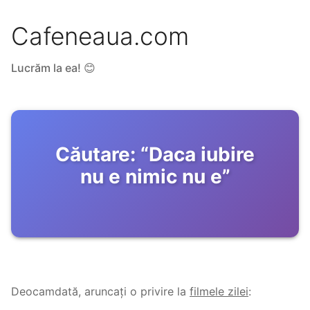
Cafeneaua.com
Lucrăm la ea! 😊
Căutare:
“
Daca iubire
nu e nimic nu e
”
Deocamdată, aruncați o privire la
filmele zilei
: