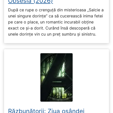
Obsesia (2026)
După ce rupe o crenguță din misterioasa „Salcie a
unei singure dorințe” ca să cucerească inima fetei
pe care o place, un romantic incurabil obține
exact ce și-a dorit. Curând însă descoperă că
unele dorințe vin cu un preț sumbru și sinistru.
Răzbunătorii: Ziua osândei