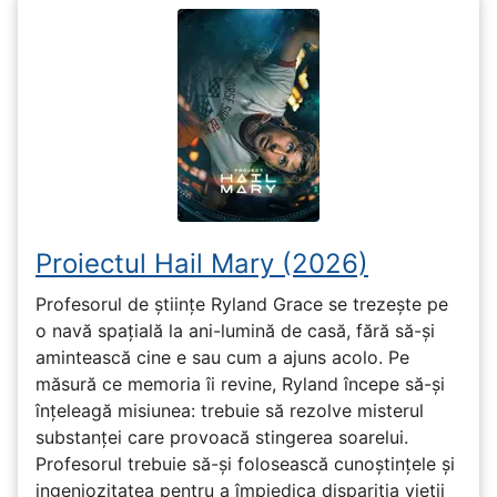
Proiectul Hail Mary (2026)
Profesorul de științe Ryland Grace se trezește pe
o navă spațială la ani-lumină de casă, fără să-și
amintească cine e sau cum a ajuns acolo. Pe
măsură ce memoria îi revine, Ryland începe să-și
înțeleagă misiunea: trebuie să rezolve misterul
substanței care provoacă stingerea soarelui.
Profesorul trebuie să-și folosească cunoștințele și
ingeniozitatea pentru a împiedica dispariția vieții