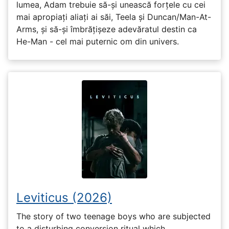
lumea, Adam trebuie să-și unească forțele cu cei
mai apropiați aliați ai săi, Teela și Duncan/Man-At-
Arms, și să-și îmbrățișeze adevăratul destin ca
He-Man - cel mai puternic om din univers.
Leviticus (2026)
The story of two teenage boys who are subjected
to a disturbing conversion ritual which