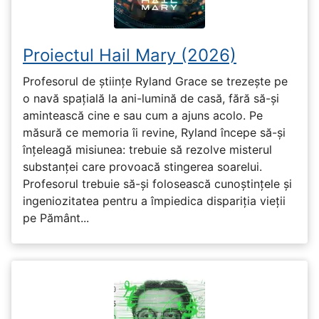
Proiectul Hail Mary (2026)
Profesorul de științe Ryland Grace se trezește pe
o navă spațială la ani-lumină de casă, fără să-și
amintească cine e sau cum a ajuns acolo. Pe
măsură ce memoria îi revine, Ryland începe să-și
înțeleagă misiunea: trebuie să rezolve misterul
substanței care provoacă stingerea soarelui.
Profesorul trebuie să-și folosească cunoștințele și
ingeniozitatea pentru a împiedica dispariția vieții
pe Pământ...