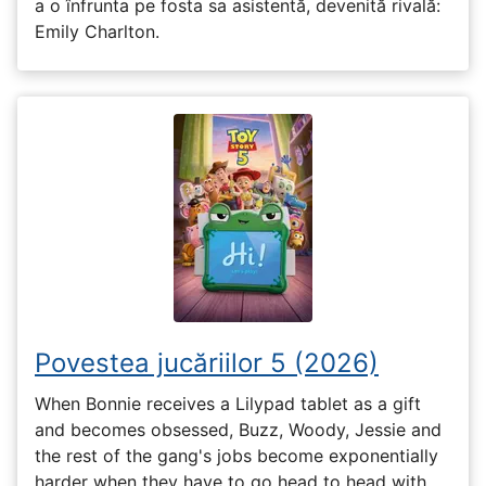
a o înfrunta pe fosta sa asistentă, devenită rivală:
Emily Charlton.
Povestea jucăriilor 5 (2026)
When Bonnie receives a Lilypad tablet as a gift
and becomes obsessed, Buzz, Woody, Jessie and
the rest of the gang's jobs become exponentially
harder when they have to go head to head with