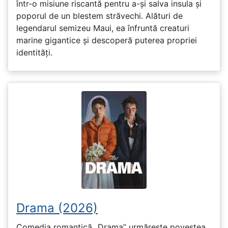
într-o misiune riscantă pentru a-și salva insula și
poporul de un blestem străvechi. Alături de
legendarul semizeu Maui, ea înfruntă creaturi
marine gigantice și descoperă puterea propriei
identități.
Drama (2026)
Comedia romantică „Drama” urmărește povestea