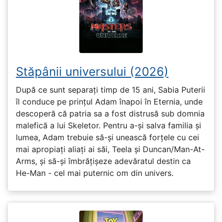
Stăpânii universului (2026)
După ce sunt separați timp de 15 ani, Sabia Puterii
îl conduce pe prințul Adam înapoi în Eternia, unde
descoperă că patria sa a fost distrusă sub domnia
malefică a lui Skeletor. Pentru a-și salva familia și
lumea, Adam trebuie să-și unească forțele cu cei
mai apropiați aliați ai săi, Teela și Duncan/Man-At-
Arms, și să-și îmbrățișeze adevăratul destin ca
He-Man - cel mai puternic om din univers.