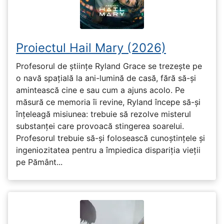
Proiectul Hail Mary (2026)
Profesorul de științe Ryland Grace se trezește pe
o navă spațială la ani-lumină de casă, fără să-și
amintească cine e sau cum a ajuns acolo. Pe
măsură ce memoria îi revine, Ryland începe să-și
înțeleagă misiunea: trebuie să rezolve misterul
substanței care provoacă stingerea soarelui.
Profesorul trebuie să-și folosească cunoștințele și
ingeniozitatea pentru a împiedica dispariția vieții
pe Pământ...