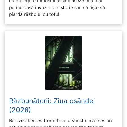
cu o alegere imposibilă: să lanseze cea mai
periculoasă invazie din istorie sau să riște să
piardă războiul cu totul.
Răzbunătorii: Ziua osândei
(2026)
Beloved heroes from three distinct universes are