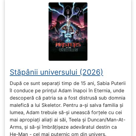
Stăpânii universului (2026)
După ce sunt separați timp de 15 ani, Sabia Puterii
îl conduce pe prințul Adam înapoi în Eternia, unde
descoperă că patria sa a fost distrusă sub domnia
malefică a lui Skeletor. Pentru a-și salva familia și
lumea, Adam trebuie să-și unească forțele cu cei
mai apropiați aliați ai săi, Teela și Duncan/Man-At-
Arms, și să-și îmbrățișeze adevăratul destin ca
He-Man - cel mai puternic om din univers.