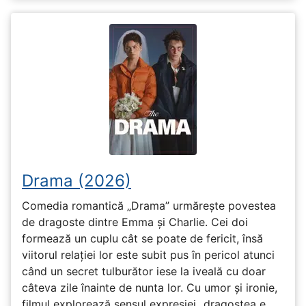
Drama (2026)
Comedia romantică „Drama” urmărește povestea
de dragoste dintre Emma și Charlie. Cei doi
formează un cuplu cât se poate de fericit, însă
viitorul relației lor este subit pus în pericol atunci
când un secret tulburător iese la iveală cu doar
câteva zile înainte de nunta lor. Cu umor și ironie,
filmul explorează sensul expresiei „dragostea e