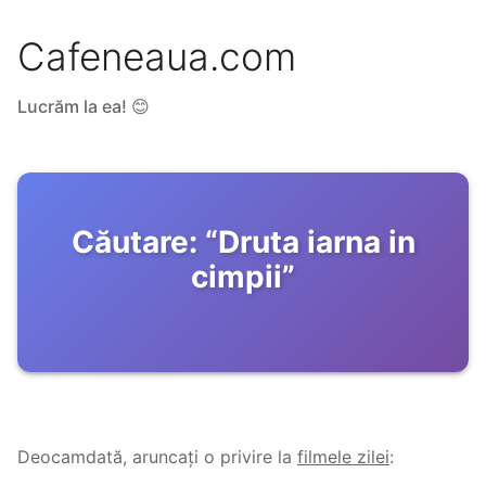
Cafeneaua.com
Lucrăm la ea! 😊
Căutare:
“
Druta iarna in
cimpii
”
Deocamdată, aruncați o privire la
filmele zilei
: