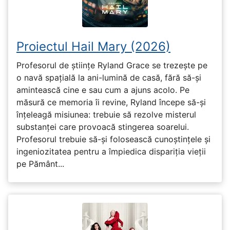
Proiectul Hail Mary (2026)
Profesorul de științe Ryland Grace se trezește pe
o navă spațială la ani-lumină de casă, fără să-și
amintească cine e sau cum a ajuns acolo. Pe
măsură ce memoria îi revine, Ryland începe să-și
înțeleagă misiunea: trebuie să rezolve misterul
substanței care provoacă stingerea soarelui.
Profesorul trebuie să-și folosească cunoștințele și
ingeniozitatea pentru a împiedica dispariția vieții
pe Pământ...