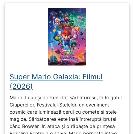
Super Mario Galaxia: Filmul
(2026)
Mario, Luigi și prietenii lor sărbătoresc, în Regatul
Ciupercilor, Festivalul Stelelor, un eveniment
cosmic care luminează cerul cu comete și stele
magice. Sărbătoarea este însă întreruptă brutal
când Bowser Jr. atacă și o răpește pe prinţesa
Rosalina.Pentru a o salva, Mario pornește într-o