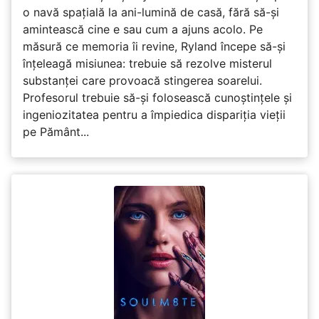
o navă spațială la ani-lumină de casă, fără să-și
amintească cine e sau cum a ajuns acolo. Pe
măsură ce memoria îi revine, Ryland începe să-și
înțeleagă misiunea: trebuie să rezolve misterul
substanței care provoacă stingerea soarelui.
Profesorul trebuie să-și folosească cunoștințele și
ingeniozitatea pentru a împiedica dispariția vieții
pe Pământ...