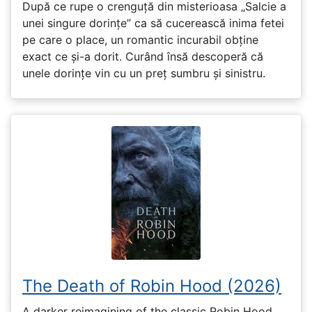
După ce rupe o crenguță din misterioasa „Salcie a
unei singure dorințe” ca să cucerească inima fetei
pe care o place, un romantic incurabil obține
exact ce și-a dorit. Curând însă descoperă că
unele dorințe vin cu un preț sumbru și sinistru.
The Death of Robin Hood (2026)
A darker reimagining of the classic Robin Hood