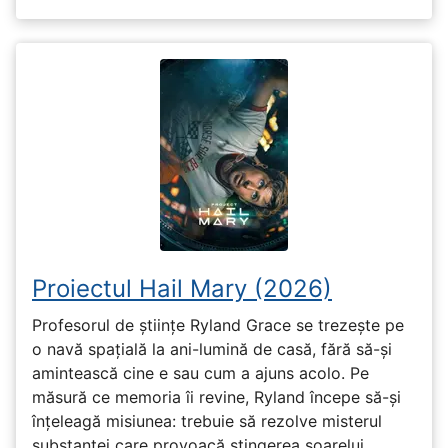
Proiectul Hail Mary (2026)
Profesorul de științe Ryland Grace se trezește pe
o navă spațială la ani-lumină de casă, fără să-și
amintească cine e sau cum a ajuns acolo. Pe
măsură ce memoria îi revine, Ryland începe să-și
înțeleagă misiunea: trebuie să rezolve misterul
substanței care provoacă stingerea soarelui.