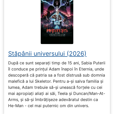
Stăpânii universului (2026)
După ce sunt separați timp de 15 ani, Sabia Puterii
îl conduce pe prințul Adam înapoi în Eternia, unde
descoperă că patria sa a fost distrusă sub domnia
malefică a lui Skeletor. Pentru a-și salva familia și
lumea, Adam trebuie să-și unească forțele cu cei
mai apropiați aliați ai săi, Teela și Duncan/Man-At-
Arms, și să-și îmbrățișeze adevăratul destin ca
He-Man - cel mai puternic om din univers.