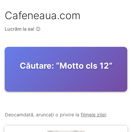
Cafeneaua.com
Lucrăm la ea! 😊
Căutare:
“
Motto cls 12
”
Deocamdată, aruncați o privire la
filmele zilei
: