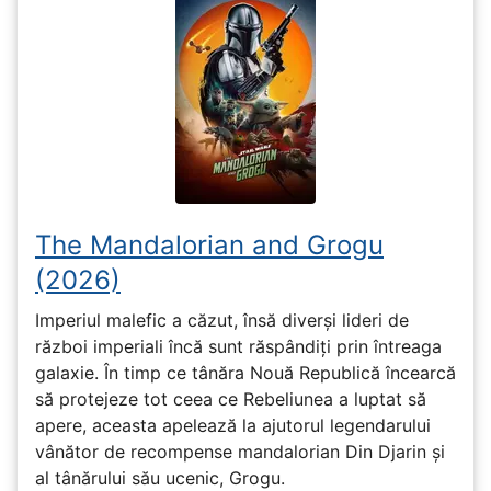
The Mandalorian and Grogu
(2026)
Imperiul malefic a căzut, însă diverși lideri de
război imperiali încă sunt răspândiți prin întreaga
galaxie. În timp ce tânăra Nouă Republică încearcă
să protejeze tot ceea ce Rebeliunea a luptat să
apere, aceasta apelează la ajutorul legendarului
vânător de recompense mandalorian Din Djarin și
al tânărului său ucenic, Grogu.