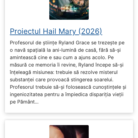
Proiectul Hail Mary (2026)
Profesorul de științe Ryland Grace se trezește pe
o navă spațială la ani-lumină de casă, fără să-și
amintească cine e sau cum a ajuns acolo. Pe
măsură ce memoria îi revine, Ryland începe să-și
înțeleagă misiunea: trebuie să rezolve misterul
substanței care provoacă stingerea soarelui.
Profesorul trebuie să-și folosească cunoștințele și
ingeniozitatea pentru a împiedica dispariția vieții
pe Pământ...