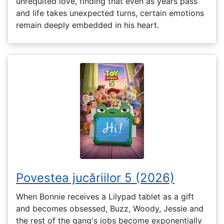
unrequited love, finding that even as years pass
and life takes unexpected turns, certain emotions
remain deeply embedded in his heart.
Povestea jucăriilor 5 (2026)
When Bonnie receives a Lilypad tablet as a gift
and becomes obsessed, Buzz, Woody, Jessie and
the rest of the gang's jobs become exponentially