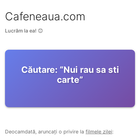
Cafeneaua.com
Lucrăm la ea! 😊
Căutare:
“
Nui rau sa sti
carte
”
Deocamdată, aruncați o privire la
filmele zilei
: