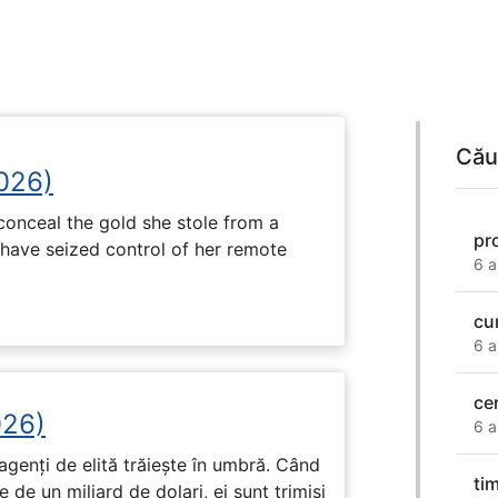
Cău
2026)
onceal the gold she stole from a
pr
have seized control of her remote
6 a
cu
6 a
ce
026)
6 a
genți de elită trăiește în umbră. Când
ti
de un miliard de dolari, ei sunt trimiși