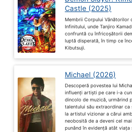
Castle (2025)
Membrii Corpului Vânătorilor 
Infinitului, unde Tanjiro Kam
confruntă cu înfricoșătorii de
luptă disperată, în timp ce în
Kibutsuji.
Michael (2026)
Descoperă povestea lui Michae
influenți artiști pe care i-a c
dincolo de muzică, urmărind p
talentului său extraordinar ca 
la artistul vizionar a cărui am
neobosită de a deveni cel mai
punând în evidență atât viața s