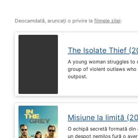
Deocamdată, aruncați o privire la
filmele zilei
:
The Isolate Thief (
A young woman struggles to c
group of violent outlaws who 
outpost.
Misiune la limită (2
O echipă secretă formată din a
un despot nemilos fură o avere 