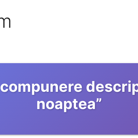
om
compunere descripti
noaptea
”