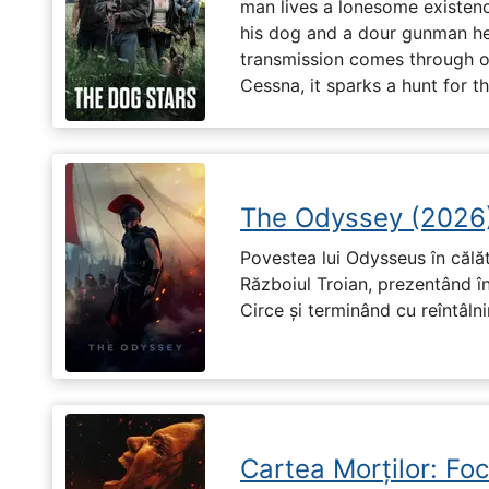
man lives a lonesome existenc
his dog and a dour gunman he
transmission comes through on 
Cessna, it sparks a hunt for 
The Odyssey (2026
Povestea lui Odysseus în călă
Războiul Troian, prezentând în
Circe și terminând cu reîntâln
Cartea Morților: Foc