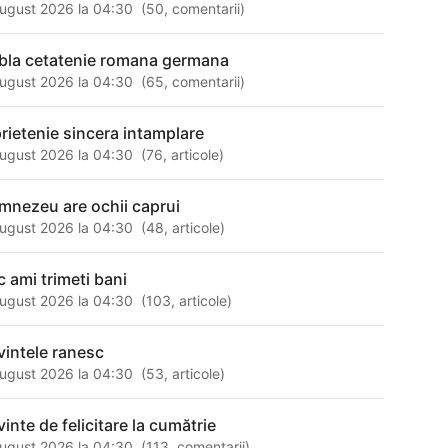
ugust 2026 la 04:30
(
50
,
comentarii
)
bla cetatenie romana germana
ugust 2026 la 04:30
(
65
,
comentarii
)
prietenie sincera intamplare
ugust 2026 la 04:30
(
76
,
articole
)
mnezeu are ochii caprui
ugust 2026 la 04:30
(
48
,
articole
)
c ami trimeti bani
ugust 2026 la 04:30
(
103
,
articole
)
vintele ranesc
ugust 2026 la 04:30
(
53
,
articole
)
vinte de felicitare la cumătrie
ugust 2026 la 04:30
(
113
,
comentarii
)