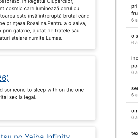
rbătoresc, în Regatul Ciupercilor,
pr
ent cosmic care luminează cerul cu
fr
toarea este însă întreruptă brutal când
6 a
pe prinţesa Rosalina.Pentru a o salva,
 prin galaxie, ajutat de fratele său
o 
eaturi stelare numite Lumas.
6 a
In
po
6 a
26)
se
nd someone to sleep with on the one
6 a
tal sex is legal.
om
6 a
te
su no Yaiba Infinity