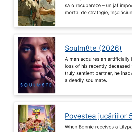
să o recupereze – un jaf impos
mortal de strategie, înșelăciun
Soulm8te (2026)
A man acquires an artificially 
loss of his recently deceased 
truly sentient partner, he ina
a deadly soulmate.
Povestea jucăriilor 
When Bonnie receives a Lilypa