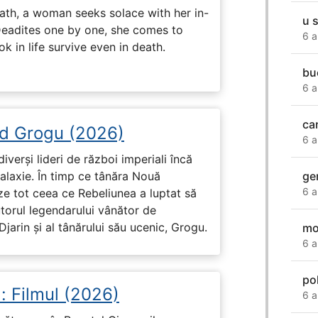
ath, a woman seeks solace with her in-
u s
Deadites one by one, she comes to
6 a
k in life survive even in death.
bu
6 a
ca
d Grogu (2026)
6 a
diverși lideri de război imperiali încă
ge
galaxie. În timp ce tânăra Nouă
6 a
ze tot ceea ce Rebeliunea a luptat să
torul legendarului vânător de
arin și al tânărului său ucenic, Grogu.
mo
6 a
po
: Filmul (2026)
6 a