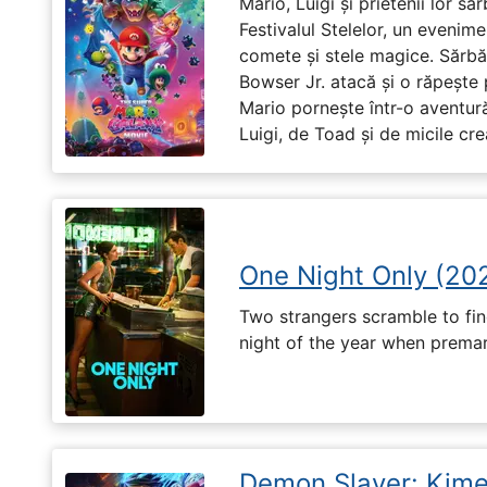
Mario, Luigi și prietenii lor să
Festivalul Stelelor, un evenim
comete și stele magice. Sărbă
Bowser Jr. atacă și o răpește 
Mario pornește într-o aventură
Luigi, de Toad și de micile cr
One Night Only (20
Two strangers scramble to fi
night of the year when premari
Demon Slayer: Kimet