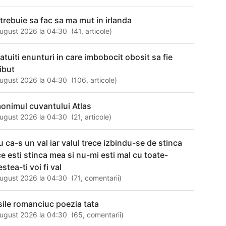
 trebuie sa fac sa ma mut in irlanda
ugust 2026 la 04:30
(
41
,
articole
)
catuiti enunturi in care imbobocit obosit sa fie
ribut
ugust 2026 la 04:30
(
106
,
articole
)
onimul cuvantului Atlas
ugust 2026 la 04:30
(
21
,
articole
)
iu ca-s un val iar valul trece izbindu-se de stinca
ce esti stinca mea si nu-mi esti mal cu toate-
stea-ti voi fi val
ugust 2026 la 04:30
(
71
,
comentarii
)
sile romanciuc poezia tata
ugust 2026 la 04:30
(
65
,
comentarii
)