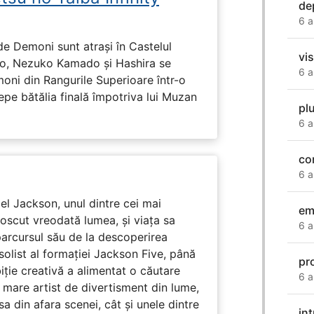
de
6 a
de Demoni sunt atrași în Castelul
vi
ado, Nezuko Kamado și Hashira se
6 a
moni din Rangurile Superioare într-o
cepe bătălia finală împotriva lui Muzan
pl
6 a
co
6 a
l Jackson, unul dintre cei mai
em
unoscut vreodată lumea, și viața sa
6 a
arcursul său de la descoperirea
solist al formației Jackson Five, până
pr
biție creativă a alimentat o căutare
6 a
 mare artist de divertisment din lume,
a din afara scenei, cât și unele dintre
in