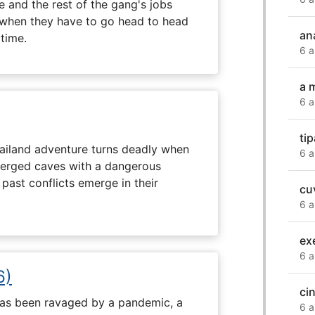
 and the rest of the gang's jobs
when they have to go head to head
an
ytime.
6 a
a 
6 a
tip
hailand adventure turns deadly when
6 a
erged caves with a dangerous
past conflicts emerge in their
cuv
6 a
ex
6 a
6)
ci
 has been ravaged by a pandemic, a
6 a