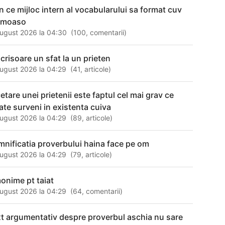
in ce mijloc intern al vocabularului sa format cuv
umoaso
ugust 2026 la 04:30
(
100
,
comentarii
)
scrisoare un sfat la un prieten
ugust 2026 la 04:29
(
41
,
articole
)
cetare unei prietenii este faptul cel mai grav ce
ate surveni in existenta cuiva
ugust 2026 la 04:29
(
89
,
articole
)
mnificatia proverbului haina face pe om
ugust 2026 la 04:29
(
79
,
articole
)
onime pt taiat
ugust 2026 la 04:29
(
64
,
comentarii
)
xt argumentativ despre proverbul aschia nu sare