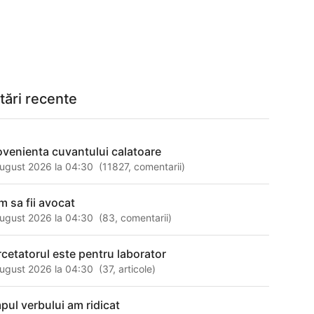
tări recente
ovenienta cuvantului calatoare
ugust 2026 la 04:30
(
11827
,
comentarii
)
m sa fii avocat
ugust 2026 la 04:30
(
83
,
comentarii
)
rcetatorul este pentru laborator
ugust 2026 la 04:30
(
37
,
articole
)
mpul verbului am ridicat