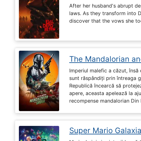
After her husband's abrupt de
laws. As they transform into 
discover that the vows she too
The Mandalorian an
Imperiul malefic a căzut, însă 
sunt răspândiți prin întreaga 
Republică încearcă să proteje
apere, aceasta apelează la aju
recompense mandalorian Din Dj
Super Mario Galaxia