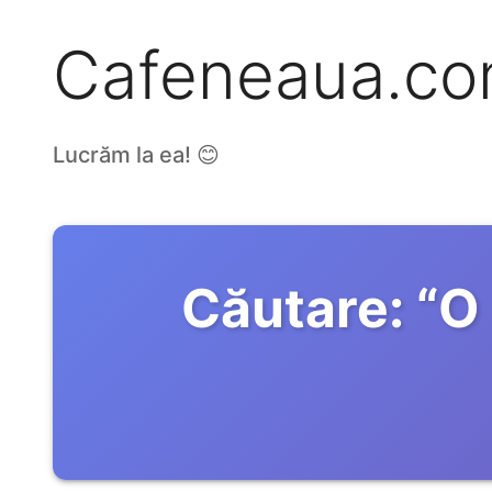
Cafeneaua.c
Lucrăm la ea! 😊
Căutare:
“
O 