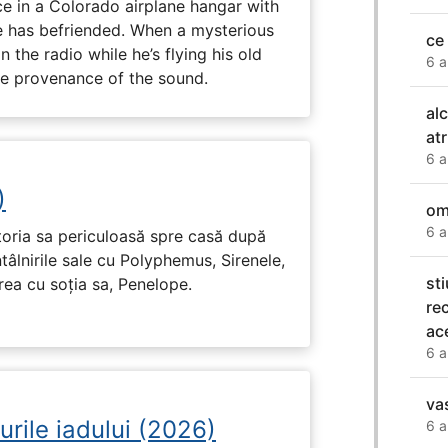
e in a Colorado airplane hangar with
 has befriended. When a mysterious
ce
the radio while he’s flying his old
6 a
the provenance of the sound.
al
at
6 a
)
om
6 a
toria sa periculoasă spre casă după
tâlnirile sale cu Polyphemus, Sirenele,
st
irea cu soția sa, Penelope.
re
ace
6 a
va
urile iadului (2026)
6 a