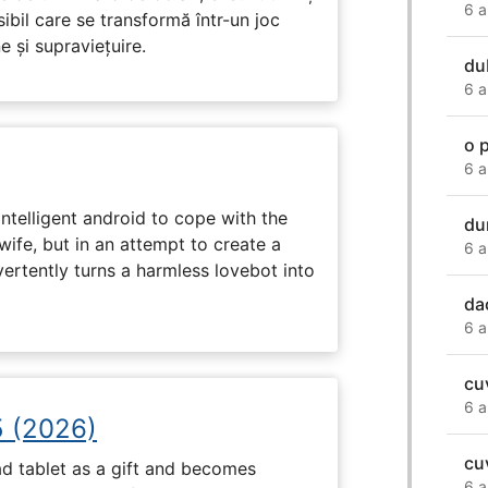
6 a
ibil care se transformă într-un joc
e și supraviețuire.
du
6 a
o 
6 a
intelligent android to cope with the
du
wife, but in an attempt to create a
6 a
dvertently turns a harmless lovebot into
da
6 a
cu
6 a
5 (2026)
cu
d tablet as a gift and becomes
6 a