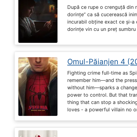
După ce rupe o crenguță din m
dorințe” ca să cucerească ini
incurabil obține exact ce și-a
dorințe vin cu un preț sumbru ș
Omul-Păianjen 4 (2
Fighting crime full-time as Sp
remember him—and the pressur
without him—sparks a change 
power to control. But that tr
thing that can stop a shockin
loves - a powerful villain no 