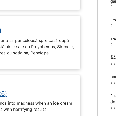
ga
9 a
li
9 a
)
zo
toria sa periculoasă spre casă după
9 a
tâlnirile sale cu Polyphemus, Sirenele,
irea cu soția sa, Penelope.
ÃÅ
9 a
pa
9 a
26)
`c
de
ends into madness when an ice cream
9 a
 with horrifying results.