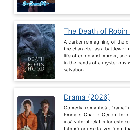
The Death of Robin
A darker reimagining of the cl
the character as a battleworn 
life of crime and murder, and 
in the hands of a mysterious
salvation.
Drama (2026)
Comedia romantică „Drama” u
Emma și Charlie. Cei doi forme
însă viitorul relației lor este 
tulburător iese la iveală cu do