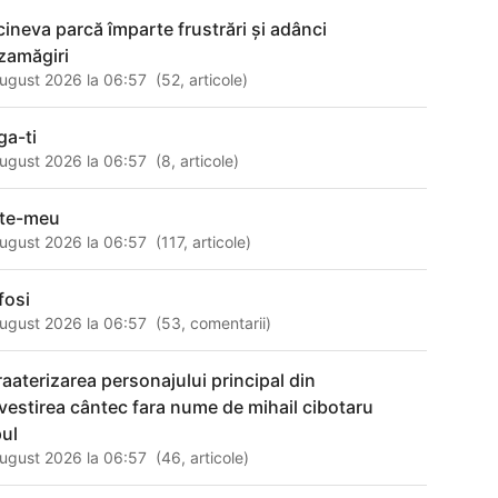
 cineva parcă împarte frustrări şi adânci
zamăgiri
ugust 2026 la 06:57
(
52
,
articole
)
ga-ti
ugust 2026 la 06:57
(
8
,
articole
)
ate-meu
ugust 2026 la 06:57
(
117
,
articole
)
fosi
ugust 2026 la 06:57
(
53
,
comentarii
)
raaterizarea personajului principal din
vestirea cântec fara nume de mihail cibotaru
pul
ugust 2026 la 06:57
(
46
,
articole
)