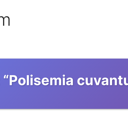
om
“
Polisemia cuvantu