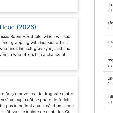
cr
9 a
sf
 Hood (2026)
9 a
assic Robin Hood tale, which will see
a 
loner grappling with his past after a
9 a
who finds himself gravely injured and
 woman who offers him a chance at
re
9 a
un
9 a
rmărește povestea de dragoste dintre
iol
ază un cuplu cât se poate de fericit,
9 a
subit pus în pericol atunci când un secret
ar câteva zile înainte de nunta lor. Cu