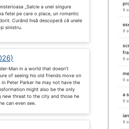
pr
isterioasa „Salcie a unei singure
9 a
ma fetei pe care o place, un romantic
 dorit. Curând însă descoperă că unele
es
i sinistru.
9 a
sc
fr
026)
9 a
ider-Man in a world that doesn't
me
e of seeing his old friends move on
9 a
in Peter Parker he may not have the
ansformation might also be the only
a 
g new threat to the city and those he
9 a
one can even see.
ia
9 a