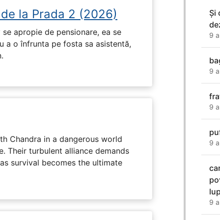
 de la Prada 2 (2026)
Şi
de
 se apropie de pensionare, ea se
9 a
 a o înfrunta pe fosta sa asistentă,
.
ba
9 a
fr
9 a
pu
ith Chandra in a dangerous world
9 a
e. Their turbulent alliance demands
 as survival becomes the ultimate
ca
po
lu
9 a