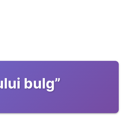
lui bulg
”