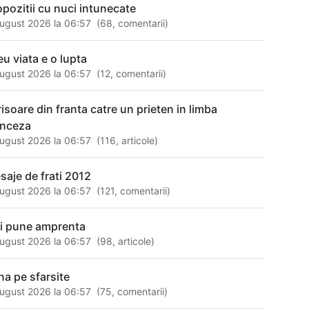
opozitii cu nuci intunecate
ugust 2026 la 06:57
(
68
,
comentarii
)
eu viata e o lupta
ugust 2026 la 06:57
(
12
,
comentarii
)
risoare din franta catre un prieten in limba
anceza
ugust 2026 la 06:57
(
116
,
articole
)
saje de frati 2012
ugust 2026 la 06:57
(
121
,
comentarii
)
si pune amprenta
ugust 2026 la 06:57
(
98
,
articole
)
rna pe sfarsite
ugust 2026 la 06:57
(
75
,
comentarii
)