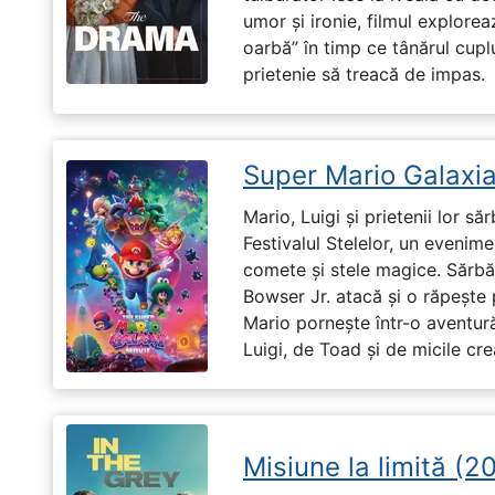
umor și ironie, filmul explore
oarbă” în timp ce tânărul cupl
prietenie să treacă de impas.
Super Mario Galaxia
Mario, Luigi și prietenii lor să
Festivalul Stelelor, un evenim
comete și stele magice. Sărbă
Bowser Jr. atacă și o răpește 
Mario pornește într-o aventură
Luigi, de Toad și de micile cr
Misiune la limită (2