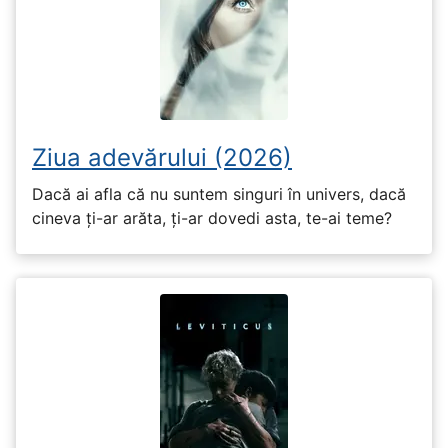
Ziua adevărului (2026)
Dacă ai afla că nu suntem singuri în univers, dacă
cineva ți-ar arăta, ți-ar dovedi asta, te-ai teme?