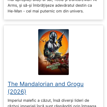
Arms, și să-și îmbrățișeze adevăratul destin ca
He-Man - cel mai puternic om din univers.
The Mandalorian and Grogu
(2026)
Imperiul malefic a căzut, însă diverși lideri de
război imperiali încă sunt răspândiți prin întreaga