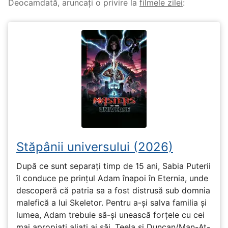
Deocamdată, aruncați o privire la
filmele zilei
:
Stăpânii universului (2026)
După ce sunt separați timp de 15 ani, Sabia Puterii
îl conduce pe prințul Adam înapoi în Eternia, unde
descoperă că patria sa a fost distrusă sub domnia
malefică a lui Skeletor. Pentru a-și salva familia și
lumea, Adam trebuie să-și unească forțele cu cei
mai apropiați aliați ai săi, Teela și Duncan/Man-At-