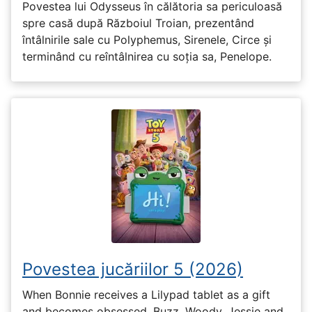
Povestea lui Odysseus în călătoria sa periculoasă
spre casă după Războiul Troian, prezentând
întâlnirile sale cu Polyphemus, Sirenele, Circe și
terminând cu reîntâlnirea cu soția sa, Penelope.
Povestea jucăriilor 5 (2026)
When Bonnie receives a Lilypad tablet as a gift
and becomes obsessed, Buzz, Woody, Jessie and