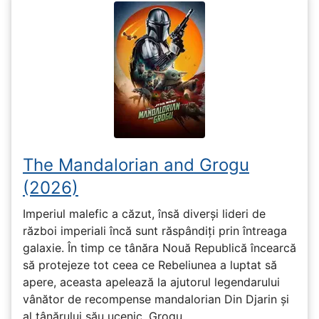
The Mandalorian and Grogu
(2026)
Imperiul malefic a căzut, însă diverși lideri de
război imperiali încă sunt răspândiți prin întreaga
galaxie. În timp ce tânăra Nouă Republică încearcă
să protejeze tot ceea ce Rebeliunea a luptat să
apere, aceasta apelează la ajutorul legendarului
vânător de recompense mandalorian Din Djarin și
al tânărului său ucenic, Grogu.