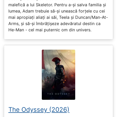
malefică a lui Skeletor. Pentru a-și salva familia și
lumea, Adam trebuie să-și unească forțele cu cei
mai apropiați aliați ai săi, Teela și Duncan/Man-At-
Arms, și să-și îmbrățișeze adevăratul destin ca
He-Man - cel mai puternic om din univers.
The Odyssey (2026)