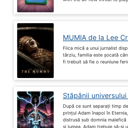
MUMIA de la Lee Cr
Fiica mică a unui jurnalist dis
târziu, familia este șocată cân
fi trebuit să fie o reuniune fe
Stăpânii universulu
După ce sunt separați timp de 
prințul Adam înapoi în Eternia
distrusă sub domnia malefică a
și lumea, Adam trebuie să-și u