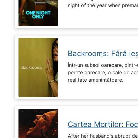
night of the year when premari
Backrooms: Fără ieș
Într-un subsol oarecare, dint
perete oarecare, o cale de ac
realitate amenințătoare.
Cartea Morților: Foc
After her husband's abrupt de