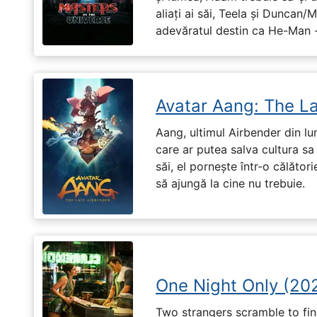
aliați ai săi, Teela și Duncan/
adevăratul destin ca He-Man -
Avatar Aang: The L
Aang, ultimul Airbender din l
care ar putea salva cultura sa 
săi, el pornește într-o călători
să ajungă la cine nu trebuie.
One Night Only (20
Two strangers scramble to fi