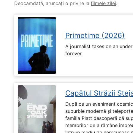
Deocamdată, aruncați o privire la
filmele zilei
:
Primetime (2026)
A journalist takes on an unde
forever.
Capătul Străzii Stej
După ce un eveniment cosmic 
suburbie modernă și teleportea
familia Platt descoperă că su
membrilor de a rămâne împreu
într-un mediu de nerecunoscut