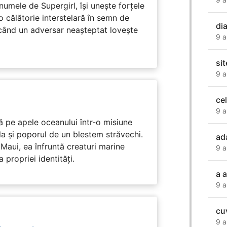
numele de Supergirl, își unește forțele
o călătorie interstelară în semn de
dia
 când un adversar neașteptat lovește
9 a
si
9 a
ce
9 a
 pe apele oceanului într-o misiune
ula și poporul de un blestem străvechi.
ad
Maui, ea înfruntă creaturi marine
9 a
propriei identități.
a 
9 a
cu
9 a