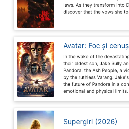
laws. As they transform into 
discover that the vows she too
Avatar: Foc și cenu
In the wake of the devastatin
their eldest son, Jake Sully a
Pandora: the Ash People, a vi
by the ruthless Varang. Jake's 
the future of Pandora in a con
emotional and physical limits.
Supergirl (2026)