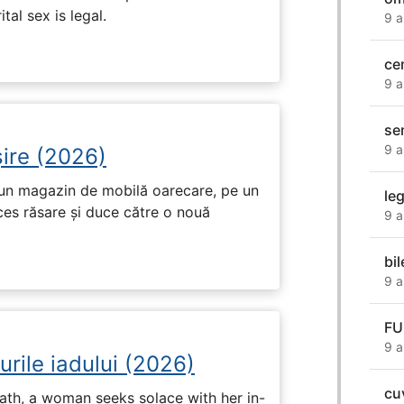
tal sex is legal.
9 a
ce
9 a
se
9 a
ire (2026)
r-un magazin de mobilă oarecare, pe un
le
ces răsare și duce către o nouă
9 a
bi
9 a
FU
9 a
urile iadului (2026)
cu
ath, a woman seeks solace with her in-