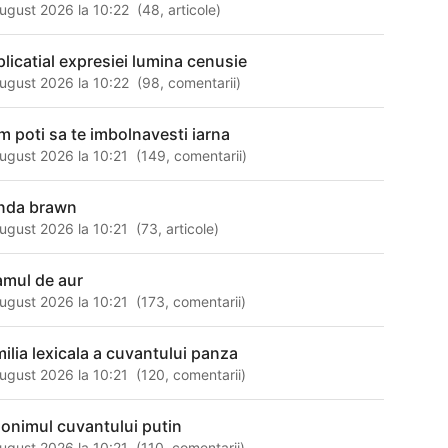
ugust 2026 la 10:22
(
48
,
articole
)
plicatial expresiei lumina cenusie
ugust 2026 la 10:22
(
98
,
comentarii
)
m poti sa te imbolnavesti iarna
ugust 2026 la 10:21
(
149
,
comentarii
)
nda brawn
ugust 2026 la 10:21
(
73
,
articole
)
amul de aur
ugust 2026 la 10:21
(
173
,
comentarii
)
milia lexicala a cuvantului panza
ugust 2026 la 10:21
(
120
,
comentarii
)
nonimul cuvantului putin
ugust 2026 la 10:21
(
110
,
comentarii
)