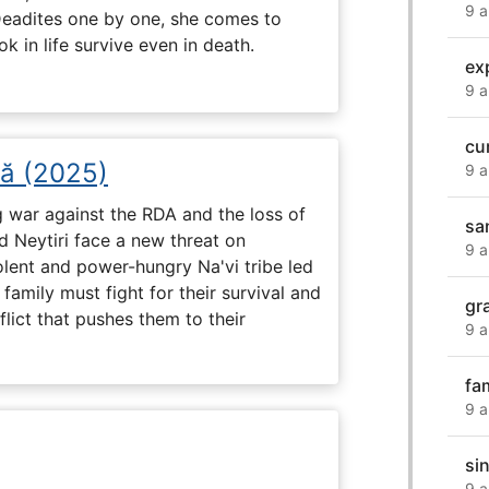
9 a
Deadites one by one, she comes to
k in life survive even in death.
ex
9 a
cu
șă (2025)
9 a
g war against the RDA and the loss of
sa
nd Neytiri face a new threat on
9 a
olent and power-hungry Na'vi tribe led
family must fight for their survival and
gr
flict that pushes them to their
9 a
fa
9 a
si
9 a