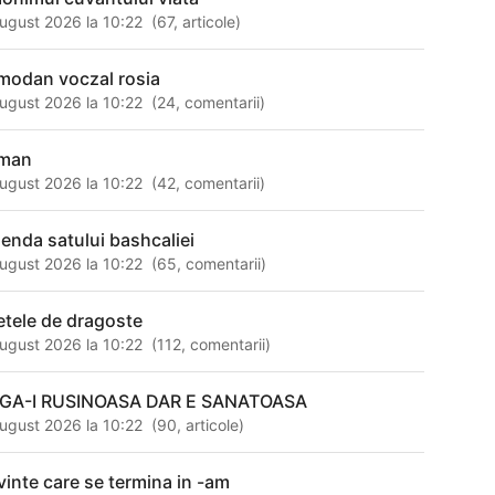
ugust 2026 la 10:22
(
67
,
articole
)
modan voczal rosia
ugust 2026 la 10:22
(
24
,
comentarii
)
man
ugust 2026 la 10:22
(
42
,
comentarii
)
genda satului bashcaliei
ugust 2026 la 10:22
(
65
,
comentarii
)
letele de dragoste
ugust 2026 la 10:22
(
112
,
comentarii
)
GA-I RUSINOASA DAR E SANATOASA
ugust 2026 la 10:22
(
90
,
articole
)
vinte care se termina in -am