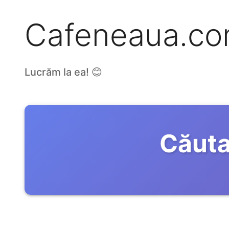
Cafeneaua.c
Lucrăm la ea! 😊
Căuta