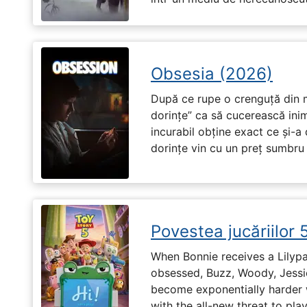
Obsesia (2026)
După ce rupe o crenguță din m
dorințe” ca să cucerească ini
incurabil obține exact ce și-a
dorințe vin cu un preț sumbru ș
Povestea jucăriilor 
When Bonnie receives a Lilypa
obsessed, Buzz, Woody, Jessie
become exponentially harder 
with the all-new threat to pla