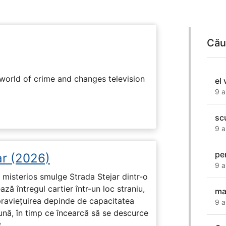
Cău
rworld of crime and changes television
el
9 a
sc
9 a
per
ar (2026)
9 a
misterios smulge Strada Stejar dintr-o
ză întregul cartier într-un loc straniu,
ma
praviețuirea depinde de capacitatea
9 a
nă, în timp ce încearcă să se descurce
.