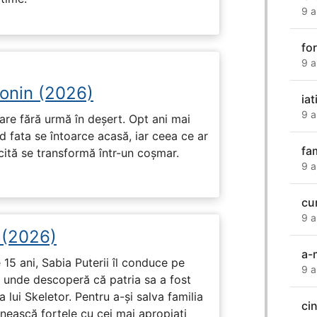
9 a
fo
9 a
onin (2026)
ia
9 a
pare fără urmă în deșert. Opt ani mai
d fata se întoarce acasă, iar ceea ce ar
fam
ricită se transformă într-un coșmar.
9 a
cum
9 a
i (2026)
a-
15 ani, Sabia Puterii îl conduce pe
9 a
, unde descoperă că patria sa a fost
 lui Skeletor. Pentru a-și salva familia
ci
nească forțele cu cei mai apropiați