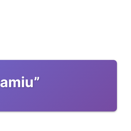
ramiu
”