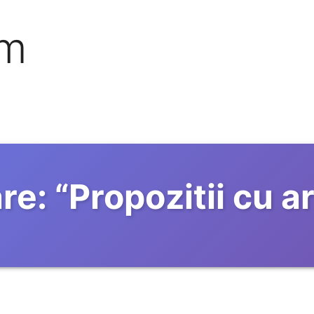
om
re:
“
Propozitii cu a