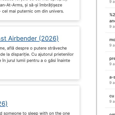
9 a
Man-At-Arms, și să-și îmbrățișeze
 cel mai puternic om din univers.
%2
an
9 a
ast Airbender (2026)
mo
9 a
ume, află despre o putere străveche
de la dispariție. Cu ajutorul prietenilor
pr
e în jurul lumii pentru a o găsi înainte
9 a
a-s
9 a
cu
9 a
26)
nd someone to sleep with on the one
om