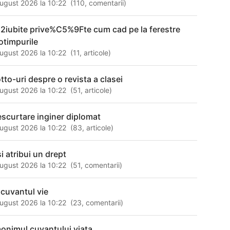
ugust 2026 la 10:22
(
110
,
comentarii
)
2iubite prive%C5%9Fte cum cad pe la ferestre
otimpurile
ugust 2026 la 10:22
(
11
,
articole
)
tto-uri despre o revista a clasei
ugust 2026 la 10:22
(
51
,
articole
)
escurtare inginer diplomat
ugust 2026 la 10:22
(
83
,
articole
)
i atribui un drept
ugust 2026 la 10:22
(
51
,
comentarii
)
 cuvantul vie
ugust 2026 la 10:22
(
23
,
comentarii
)
onimul cuvantului viata