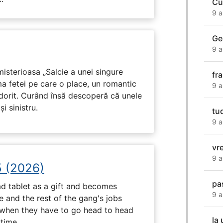
Cu
9 a
Ge
9 a
isterioasa „Salcie a unei singure
fr
ma fetei pe care o place, un romantic
9 a
 dorit. Curând însă descoperă că unele
i sinistru.
tu
9 a
vr
9 a
5 (2026)
pa
d tablet as a gift and becomes
9 a
 and the rest of the gang's jobs
when they have to go head to head
la
ytime.