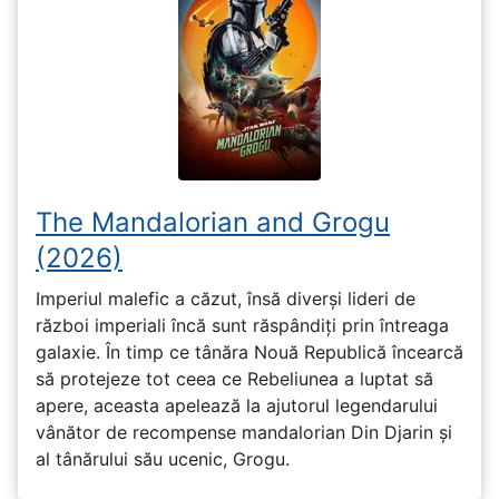
The Mandalorian and Grogu
(2026)
Imperiul malefic a căzut, însă diverși lideri de
război imperiali încă sunt răspândiți prin întreaga
galaxie. În timp ce tânăra Nouă Republică încearcă
să protejeze tot ceea ce Rebeliunea a luptat să
apere, aceasta apelează la ajutorul legendarului
vânător de recompense mandalorian Din Djarin și
al tânărului său ucenic, Grogu.