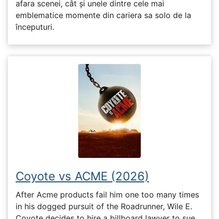
afara scenei, cât și unele dintre cele mai
emblematice momente din cariera sa solo de la
începuturi.
Coyote vs ACME (2026)
After Acme products fail him one too many times
in his dogged pursuit of the Roadrunner, Wile E.
Coyote decides to hire a billboard lawyer to sue