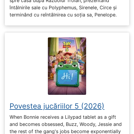
spre casă după Războiul Troian, prezentând
întâlnirile sale cu Polyphemus, Sirenele, Circe și
terminând cu reîntâlnirea cu soția sa, Penelope.
Povestea jucăriilor 5 (2026)
When Bonnie receives a Lilypad tablet as a gift
and becomes obsessed, Buzz, Woody, Jessie and
the rest of the gang's jobs become exponentially