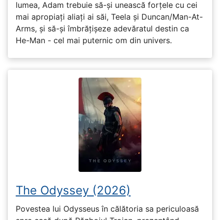
lumea, Adam trebuie să-și unească forțele cu cei
mai apropiați aliați ai săi, Teela și Duncan/Man-At-
Arms, și să-și îmbrățișeze adevăratul destin ca
He-Man - cel mai puternic om din univers.
The Odyssey (2026)
Povestea lui Odysseus în călătoria sa periculoasă