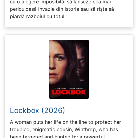
cu o alegere imposibilă: să lanseze cea mai
periculoasă invazie din istorie sau să riște să
piardă războiul cu totul.
Lockbox (2026)
A woman puts her life on the line to protect her
troubled, enigmatic cousin, Winthrop, who has
been targeted and hunted by a powerful