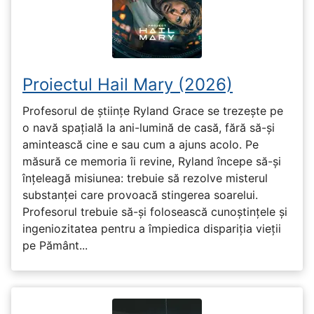
Proiectul Hail Mary (2026)
Profesorul de științe Ryland Grace se trezește pe
o navă spațială la ani-lumină de casă, fără să-și
amintească cine e sau cum a ajuns acolo. Pe
măsură ce memoria îi revine, Ryland începe să-și
înțeleagă misiunea: trebuie să rezolve misterul
substanței care provoacă stingerea soarelui.
Profesorul trebuie să-și folosească cunoștințele și
ingeniozitatea pentru a împiedica dispariția vieții
pe Pământ...