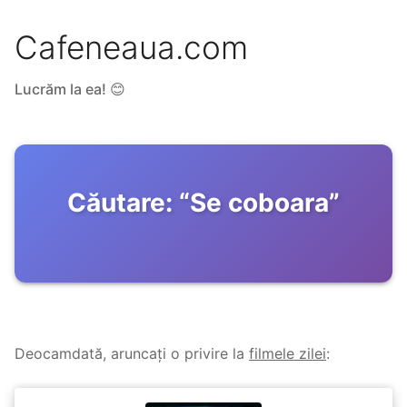
Cafeneaua.com
Lucrăm la ea! 😊
Căutare:
“
Se coboara
”
Deocamdată, aruncați o privire la
filmele zilei
: