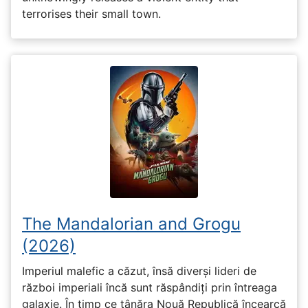
terrorises their small town.
The Mandalorian and Grogu
(2026)
Imperiul malefic a căzut, însă diverși lideri de
război imperiali încă sunt răspândiți prin întreaga
galaxie. În timp ce tânăra Nouă Republică încearcă