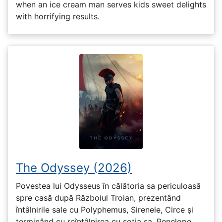
when an ice cream man serves kids sweet delights
with horrifying results.
The Odyssey (2026)
Povestea lui Odysseus în călătoria sa periculoasă
spre casă după Războiul Troian, prezentând
întâlnirile sale cu Polyphemus, Sirenele, Circe și
terminând cu reîntâlnirea cu soția sa, Penelope.