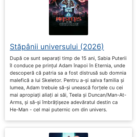
Stăpânii universului (2026)
După ce sunt separați timp de 15 ani, Sabia Puterii
îl conduce pe prințul Adam înapoi în Eternia, unde
descoperă că patria sa a fost distrusă sub domnia
malefică a lui Skeletor. Pentru a-și salva familia și
lumea, Adam trebuie să-și unească forțele cu cei
mai apropiați aliați ai săi, Teela și Duncan/Man-At-
Arms, și să-și îmbrățișeze adevăratul destin ca
He-Man - cel mai puternic om din univers.