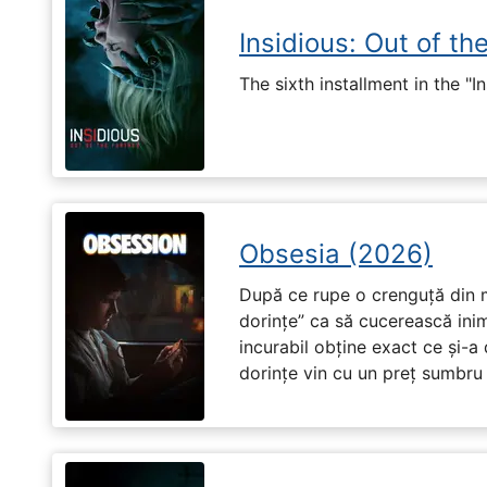
Insidious: Out of th
The sixth installment in the "I
Obsesia (2026)
După ce rupe o crenguță din m
dorințe” ca să cucerească ini
incurabil obține exact ce și-a
dorințe vin cu un preț sumbru ș