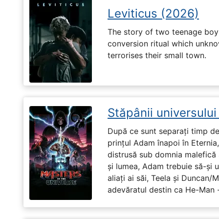
Leviticus (2026)
The story of two teenage boy
conversion ritual which unknow
terrorises their small town.
Stăpânii universulu
După ce sunt separați timp de 
prințul Adam înapoi în Eternia
distrusă sub domnia malefică a
și lumea, Adam trebuie să-și u
aliați ai săi, Teela și Duncan/
adevăratul destin ca He-Man -