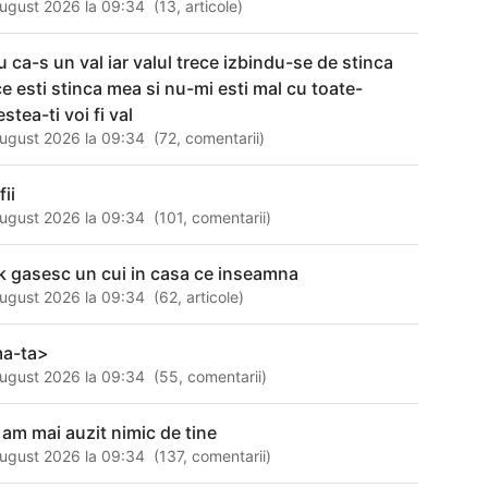
ugust 2026 la 09:34
(
13
,
articole
)
iu ca-s un val iar valul trece izbindu-se de stinca
ce esti stinca mea si nu-mi esti mal cu toate-
stea-ti voi fi val
ugust 2026 la 09:34
(
72
,
comentarii
)
fii
ugust 2026 la 09:34
(
101
,
comentarii
)
k gasesc un cui in casa ce inseamna
ugust 2026 la 09:34
(
62
,
articole
)
a-ta>
ugust 2026 la 09:34
(
55
,
comentarii
)
 am mai auzit nimic de tine
ugust 2026 la 09:34
(
137
,
comentarii
)