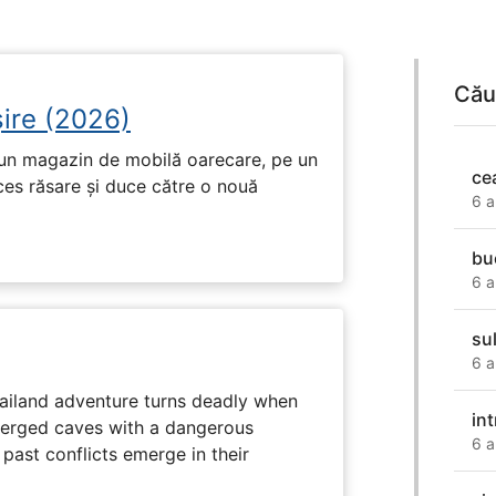
Cău
ire (2026)
r-un magazin de mobilă oarecare, pe un
ce
ces răsare și duce către o nouă
6 a
buc
6 a
sul
6 a
hailand adventure turns deadly when
int
erged caves with a dangerous
6 a
past conflicts emerge in their