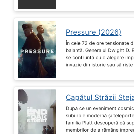
Pressure (2026)
În cele 72 de ore tensionate di
balanță. Generalul Dwight D. 
se confruntă cu o alegere imp
invazie din istorie sau să riște
Capătul Străzii Stej
După ce un eveniment cosmic 
suburbie modernă și teleportea
familia Platt descoperă că su
membrilor de a rămâne împreu