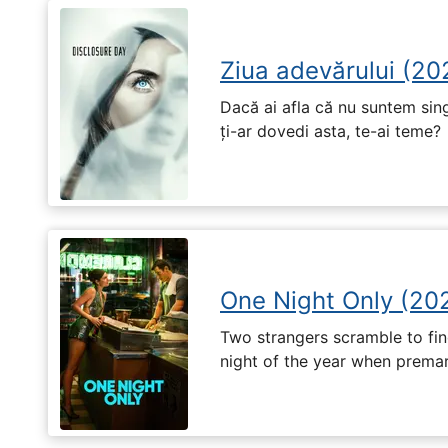
Ziua adevărului (20
Dacă ai afla că nu suntem singu
ți-ar dovedi asta, te-ai teme?
One Night Only (20
Two strangers scramble to fi
night of the year when premari