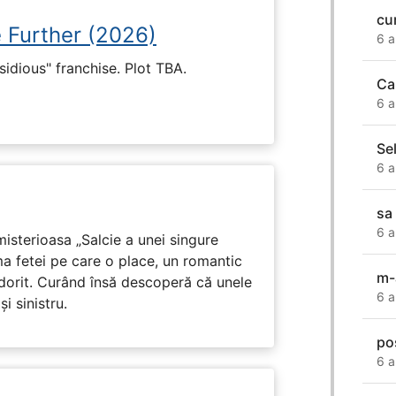
cu
e Further (2026)
6 a
nsidious" franchise. Plot TBA.
Ca
6 a
Se
6 a
sa 
6 a
isterioasa „Salcie a unei singure
ma fetei pe care o place, un romantic
m-
 dorit. Curând însă descoperă că unele
6 a
i sinistru.
po
6 a