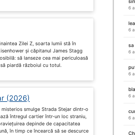
si
6 a
le
6 a
naintea Zilei Z, soarta lumii stă în
sa
Eisenhower și căpitanul James Stagg
6 a
osibilă: să lanseze cea mai periculoasă
 să piardă războiul cu totul.
pu
6 a
bl
6 a
ar (2026)
misterios smulge Strada Stejar dintr-o
cu
ză întregul cartier într-un loc straniu,
6 a
praviețuirea depinde de capacitatea
nă, în timp ce încearcă să se descurce
Ch