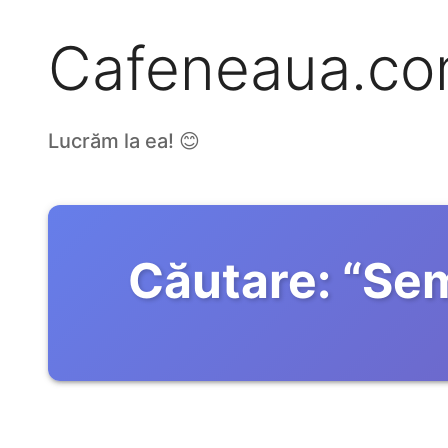
Cafeneaua.c
Lucrăm la ea! 😊
Căutare:
“
Sem