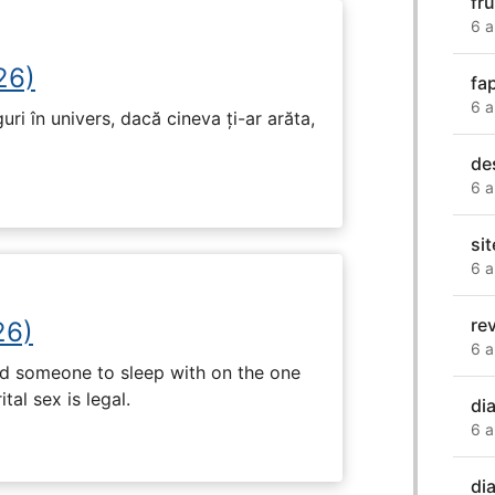
fr
6 a
26)
fa
6 a
ri în univers, dacă cineva ți-ar arăta,
de
6 a
sit
6 a
re
26)
6 a
nd someone to sleep with on the one
tal sex is legal.
di
6 a
di