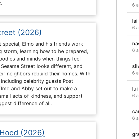
.
6 a
lai
6 a
reet (2026)
na
 special, Elmo and his friends work
6 a
ig storm, learning how to be prepared,
 bodies and minds when things feel
sil
 Sesame Street looks different, and
6 a
eir neighbors rebuild their homes. With
 including celebrity guests Post
Elmo and Abby set out to make a
lui
6 a
small acts of kindness, and support
gest difference of all.
ca
6 a
 Hood (2026)
gr