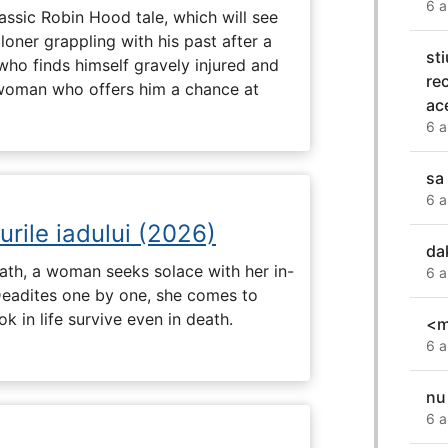
6 a
assic Robin Hood tale, which will see
loner grappling with his past after a
st
who finds himself gravely injured and
re
 woman who offers him a chance at
ace
6 a
sa 
6 a
urile iadului (2026)
da
ath, a woman seeks solace with her in-
6 a
Deadites one by one, she comes to
k in life survive even in death.
<m
6 a
nu
6 a