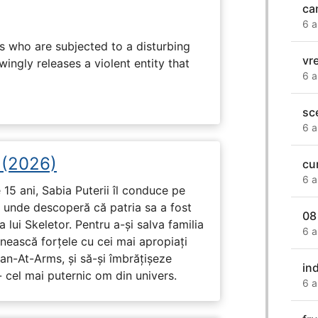
ca
6 a
s who are subjected to a disturbing
vr
ingly releases a violent entity that
6 a
sc
6 a
i (2026)
cu
6 a
15 ani, Sabia Puterii îl conduce pe
, unde descoperă că patria sa a fost
08
 lui Skeletor. Pentru a-și salva familia
6 a
nească forțele cu cei mai apropiați
Man-At-Arms, și să-și îmbrățișeze
in
 cel mai puternic om din univers.
6 a