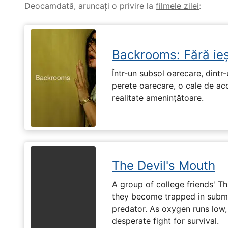
Deocamdată, aruncați o privire la
filmele zilei
:
Backrooms: Fără ieș
Într-un subsol oarecare, dint
perete oarecare, o cale de ac
realitate amenințătoare.
The Devil's Mouth
A group of college friends' T
they become trapped in subm
predator. As oxygen runs low, 
desperate fight for survival.