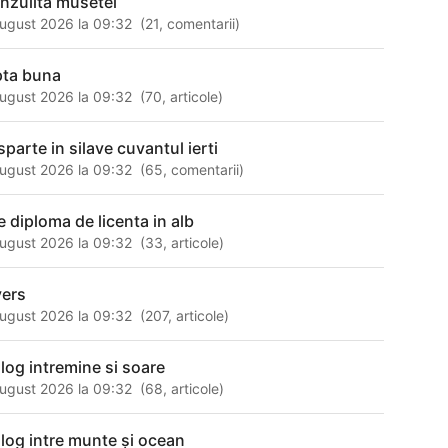
unzulita musetel
ugust 2026 la 09:32
(
21
,
comentarii
)
pta buna
ugust 2026 la 09:32
(
70
,
articole
)
sparte in silave cuvantul ierti
ugust 2026 la 09:32
(
65
,
comentarii
)
e diploma de licenta in alb
ugust 2026 la 09:32
(
33
,
articole
)
vers
ugust 2026 la 09:32
(
207
,
articole
)
alog intremine si soare
ugust 2026 la 09:32
(
68
,
articole
)
alog intre munte şi ocean