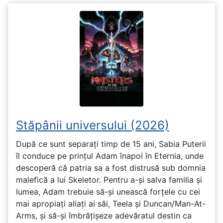
Stăpânii universului (2026)
După ce sunt separați timp de 15 ani, Sabia Puterii
îl conduce pe prințul Adam înapoi în Eternia, unde
descoperă că patria sa a fost distrusă sub domnia
malefică a lui Skeletor. Pentru a-și salva familia și
lumea, Adam trebuie să-și unească forțele cu cei
mai apropiați aliați ai săi, Teela și Duncan/Man-At-
Arms, și să-și îmbrățișeze adevăratul destin ca