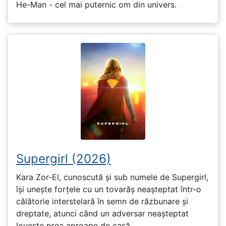
He-Man - cel mai puternic om din univers.
Supergirl (2026)
Kara Zor-El, cunoscută și sub numele de Supergirl,
își unește forțele cu un tovarăș neașteptat într-o
călătorie interstelară în semn de răzbunare și
dreptate, atunci când un adversar neașteptat
lovește prea aproape de casă.