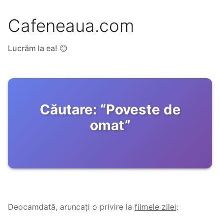
Cafeneaua.com
Lucrăm la ea! 😊
Căutare:
“
Poveste de
omat
”
Deocamdată, aruncați o privire la
filmele zilei
: