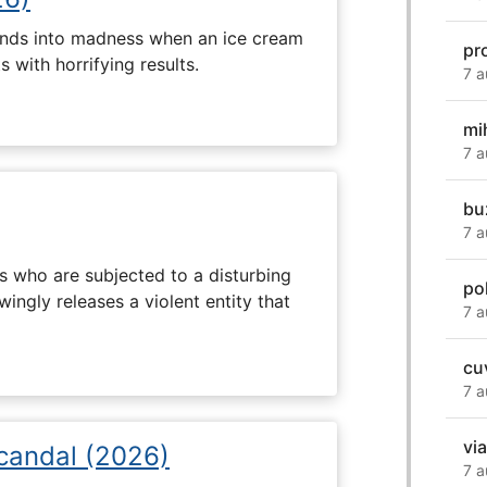
ends into madness when an ice cream
pr
 with horrifying results.
7 a
mi
7 a
bu
7 a
s who are subjected to a disturbing
po
ingly releases a violent entity that
7 a
cuv
7 a
vi
Scandal (2026)
7 a