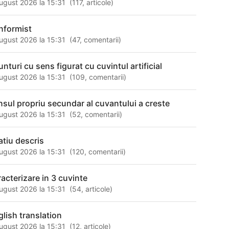
ugust 2026 la 15:31
(
117
,
articole
)
nformist
ugust 2026 la 15:31
(
47
,
comentarii
)
unturi cu sens figurat cu cuvintul artificial
ugust 2026 la 15:31
(
109
,
comentarii
)
nsul propriu secundar al cuvantului a creste
ugust 2026 la 15:31
(
52
,
comentarii
)
atiu descris
ugust 2026 la 15:31
(
120
,
comentarii
)
racterizare in 3 cuvinte
ugust 2026 la 15:31
(
54
,
articole
)
glish translation
ugust 2026 la 15:31
(
12
,
articole
)