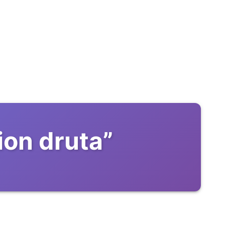
 ion druta
”