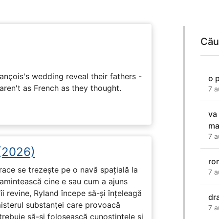
Cău
ançois's wedding reveal their fathers -
o 
 aren't as French as they thought.
7 a
va
ma
7 a
 (2026)
ro
race se trezește pe o navă spațială la
7 a
i amintească cine e sau cum a ajuns
i revine, Ryland începe să-și înțeleagă
dr
misterul substanței care provoacă
7 a
trebuie să-și folosească cunoștințele și