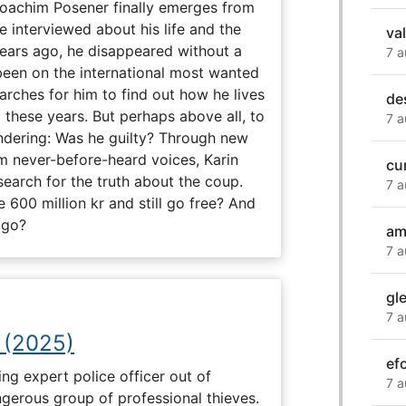
 Joachim Posener finally emerges from
e interviewed about his life and the
va
years ago, he disappeared without a
7 a
 been on the international most wanted
earches for him to find out how he lives
de
 these years. But perhaps above all, to
7 a
dering: Was he guilty? Through new
m never-before-heard voices, Karin
cum
search for the truth about the coup.
7 a
 600 million kr and still go free? And
 go?
am
7 a
gl
7 a
 (2025)
ef
ng expert police officer out of
7 a
ngerous group of professional thieves.