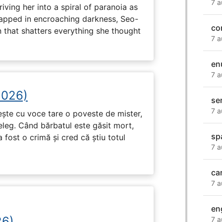
7 a
driving her into a spiral of paranoia as
rapped in encroaching darkness, Seo-
co
on that shatters everything she thought
7 a
en
7 a
2026)
se
7 a
tește cu voce tare o poveste de mister,
eleg. Când bărbatul este găsit mort,
sp
 fost o crimă și cred că știu totul
7 a
ca
7 a
en
26)
7 a