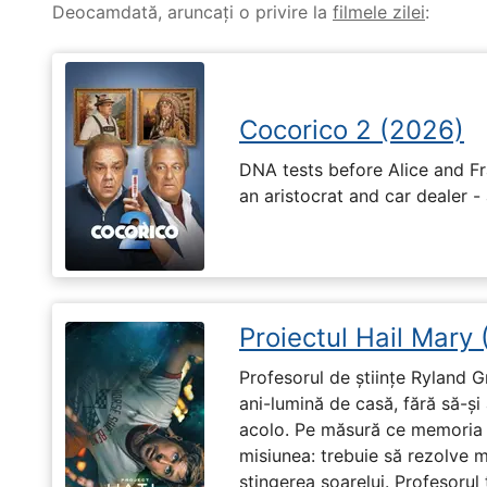
Deocamdată, aruncați o privire la
filmele zilei
:
Cocorico 2 (2026)
DNA tests before Alice and Fr
an aristocrat and car dealer -
Proiectul Hail Mary
Profesorul de științe Ryland G
ani-lumină de casă, fără să-ș
acolo. Pe măsură ce memoria î
misiunea: trebuie să rezolve 
stingerea soarelui. Profesorul 