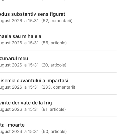
odus substantiv sens figurat
ugust 2026 la 15:31
(
62
,
comentarii
)
haela sau mihaiela
ugust 2026 la 15:31
(
56
,
articole
)
zunarul meu
ugust 2026 la 15:31
(
20
,
articole
)
lisemia cuvantului a impartasi
ugust 2026 la 15:31
(
233
,
comentarii
)
inte derivate de la frig
ugust 2026 la 15:31
(
81
,
articole
)
ata -moarte
ugust 2026 la 15:31
(
60
,
articole
)