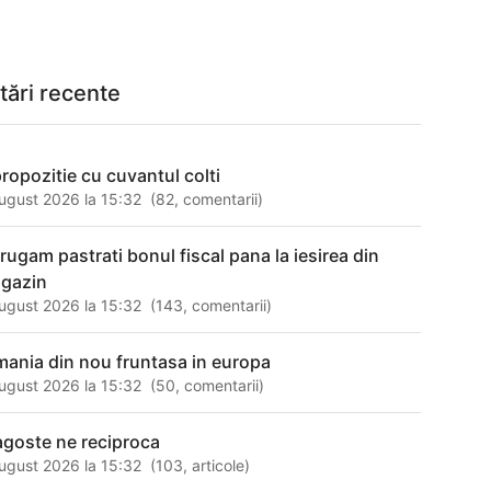
tări recente
propozitie cu cuvantul colti
ugust 2026 la 15:32
(
82
,
comentarii
)
 rugam pastrati bonul fiscal pana la iesirea din
gazin
ugust 2026 la 15:32
(
143
,
comentarii
)
mania din nou fruntasa in europa
ugust 2026 la 15:32
(
50
,
comentarii
)
agoste ne reciproca
ugust 2026 la 15:32
(
103
,
articole
)