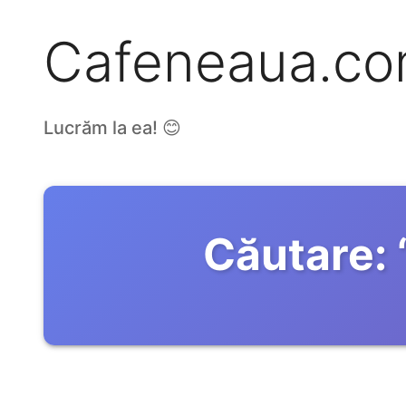
Cafeneaua.c
Lucrăm la ea! 😊
Căutare: