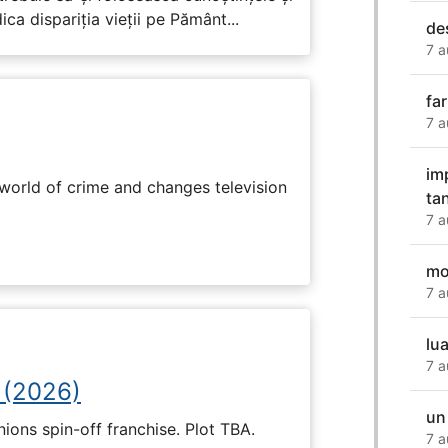
ca dispariția vieții pe Pământ...
de
7 a
fa
7 a
im
rworld of crime and changes television
ta
7 a
mo
7 a
lua
7 a
 (2026)
un
nions spin-off franchise. Plot TBA.
7 a