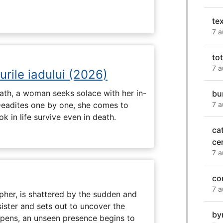
te
7 a
to
7 a
urile iadului (2026)
ath, a woman seeks solace with her in-
bu
Deadites one by one, she comes to
7 a
k in life survive even in death.
ca
ce
7 a
co
7 a
her, is shattered by the sudden and
sister and sets out to uncover the
by
eepens, an unseen presence begins to