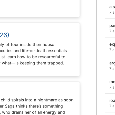
a 
7 a
pa
7 a
26)
ex
ly of four inside their house
7 a
uxuries and life-or-death essentials
ust learn how to be resourceful to
ar
 what—is keeping them trapped.
7 a
me
7 a
child spirals into a nightmare as soon
io
er Saga thinks there’s something
7 a
, who drains her of all energy and