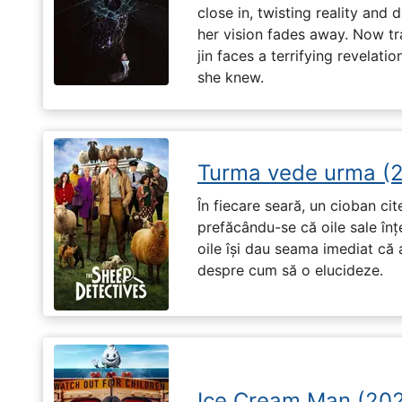
close in, twisting reality and 
her vision fades away. Now t
jin faces a terrifying revelati
she knew.
Turma vede urma (
În fiecare seară, un cioban ci
prefăcându-se că oile sale înț
oile își dau seama imediat că a
despre cum să o elucideze.
Ice Cream Man (20