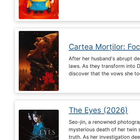
Cartea Morților: Foc
After her husband's abrupt de
laws. As they transform into 
discover that the vows she too
The Eyes (2026)
Seo-jin, a renowned photograp
mysterious death of her twin 
truth. As her investigation d