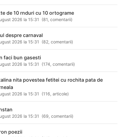
xte de 10 rnduri cu 10 ortograme
ugust 2026 la 15:31
(
81
,
comentarii
)
tul despre carnaval
ugust 2026 la 15:31
(
82
,
comentarii
)
n faci bun gasesti
ugust 2026 la 15:31
(
174
,
comentarii
)
talina nita povestea fetitei cu rochita pata de
rneala
ugust 2026 la 15:31
(
116
,
articole
)
nstan
ugust 2026 la 15:31
(
69
,
comentarii
)
ron poezii