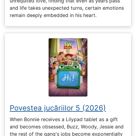
unrequited love, finding that even as years pass
and life takes unexpected turns, certain emotions
remain deeply embedded in his heart.
Povestea jucăriilor 5 (2026)
When Bonnie receives a Lilypad tablet as a gift
and becomes obsessed, Buzz, Woody, Jessie and
the rest of the gang's jobs become exponentially