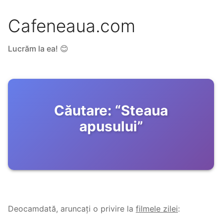
Cafeneaua.com
Lucrăm la ea! 😊
Căutare:
“
Steaua
apusului
”
Deocamdată, aruncați o privire la
filmele zilei
: