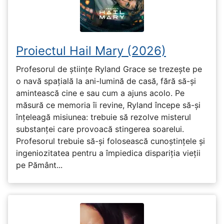
Proiectul Hail Mary (2026)
Profesorul de științe Ryland Grace se trezește pe
o navă spațială la ani-lumină de casă, fără să-și
amintească cine e sau cum a ajuns acolo. Pe
măsură ce memoria îi revine, Ryland începe să-și
înțeleagă misiunea: trebuie să rezolve misterul
substanței care provoacă stingerea soarelui.
Profesorul trebuie să-și folosească cunoștințele și
ingeniozitatea pentru a împiedica dispariția vieții
pe Pământ...