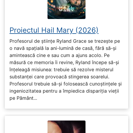
Proiectul Hail Mary (2026)
Profesorul de științe Ryland Grace se trezește pe
o navă spațială la ani-lumină de casă, fără să-și
amintească cine e sau cum a ajuns acolo. Pe
măsură ce memoria îi revine, Ryland începe să-și
înțeleagă misiunea: trebuie să rezolve misterul
substanței care provoacă stingerea soarelui.
Profesorul trebuie să-și folosească cunoștințele și
ingeniozitatea pentru a împiedica dispariția vieții
pe Pământ...