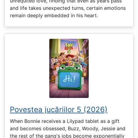
unrequited love, finding that even as years pass
and life takes unexpected turns, certain emotions
remain deeply embedded in his heart.
Povestea jucăriilor 5 (2026)
When Bonnie receives a Lilypad tablet as a gift
and becomes obsessed, Buzz, Woody, Jessie and
the rest of the gang's jobs become exponentially