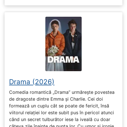
Drama (2026)
Comedia romantică „Drama” urmărește povestea
de dragoste dintre Emma și Charlie. Cei doi
formează un cuplu cât se poate de fericit, însă
viitorul relației lor este subit pus în pericol atunci
când un secret tulburător iese la iveală cu doar
câteva zile înainte de nunta lor. Cu umor și ironie,