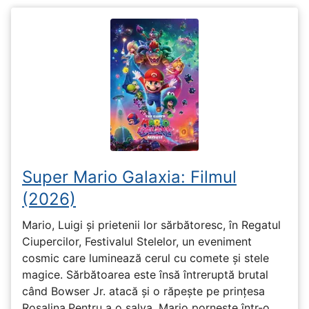
Super Mario Galaxia: Filmul
(2026)
Mario, Luigi și prietenii lor sărbătoresc, în Regatul
Ciupercilor, Festivalul Stelelor, un eveniment
cosmic care luminează cerul cu comete și stele
magice. Sărbătoarea este însă întreruptă brutal
când Bowser Jr. atacă și o răpește pe prinţesa
Rosalina.Pentru a o salva, Mario pornește într-o