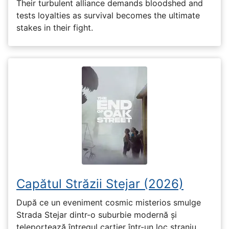
Their turbulent alliance demands bloodshed and
tests loyalties as survival becomes the ultimate
stakes in their fight.
Capătul Străzii Stejar (2026)
După ce un eveniment cosmic misterios smulge
Strada Stejar dintr-o suburbie modernă și
teleportează întregul cartier într-un loc straniu,