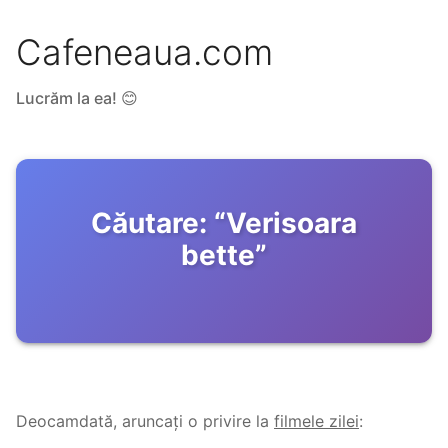
Cafeneaua.com
Lucrăm la ea! 😊
Căutare:
“
Verisoara
bette
”
Deocamdată, aruncați o privire la
filmele zilei
: