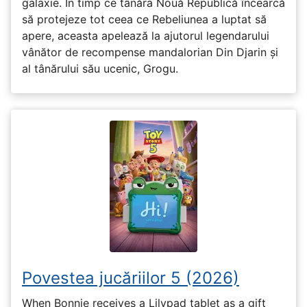
galaxie. În timp ce tânăra Nouă Republică încearcă
să protejeze tot ceea ce Rebeliunea a luptat să
apere, aceasta apelează la ajutorul legendarului
vânător de recompense mandalorian Din Djarin și
al tânărului său ucenic, Grogu.
Povestea jucăriilor 5 (2026)
When Bonnie receives a Lilypad tablet as a gift