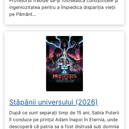
Profesorul trebuie să-și folosească cunoștințele și
ingeniozitatea pentru a împiedica dispariția vieții
pe Pământ...
Stăpânii universului (2026)
După ce sunt separați timp de 15 ani, Sabia Puterii
îl conduce pe prințul Adam înapoi în Eternia, unde
descoperă că patria sa a fost distrusă sub domnia