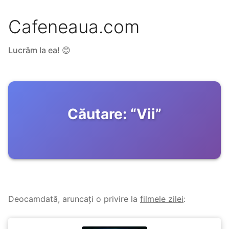
Cafeneaua.com
Lucrăm la ea! 😊
Căutare:
“
Vii
”
Deocamdată, aruncați o privire la
filmele zilei
: