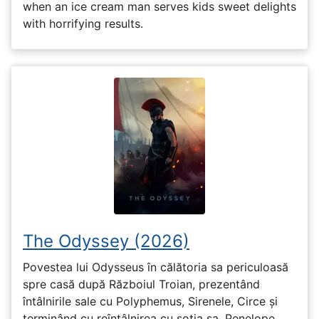
when an ice cream man serves kids sweet delights
with horrifying results.
The Odyssey (2026)
Povestea lui Odysseus în călătoria sa periculoasă
spre casă după Războiul Troian, prezentând
întâlnirile sale cu Polyphemus, Sirenele, Circe și
terminând cu reîntâlnirea cu soția sa, Penelope.