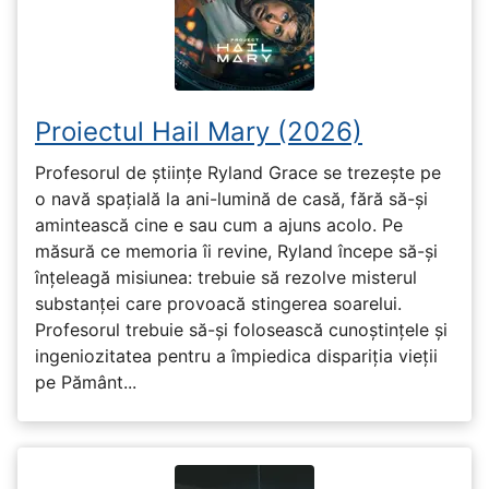
Proiectul Hail Mary (2026)
Profesorul de științe Ryland Grace se trezește pe
o navă spațială la ani-lumină de casă, fără să-și
amintească cine e sau cum a ajuns acolo. Pe
măsură ce memoria îi revine, Ryland începe să-și
înțeleagă misiunea: trebuie să rezolve misterul
substanței care provoacă stingerea soarelui.
Profesorul trebuie să-și folosească cunoștințele și
ingeniozitatea pentru a împiedica dispariția vieții
pe Pământ...