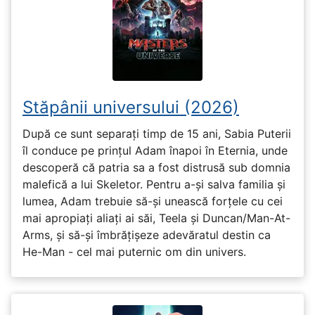
Stăpânii universului (2026)
După ce sunt separați timp de 15 ani, Sabia Puterii
îl conduce pe prințul Adam înapoi în Eternia, unde
descoperă că patria sa a fost distrusă sub domnia
malefică a lui Skeletor. Pentru a-și salva familia și
lumea, Adam trebuie să-și unească forțele cu cei
mai apropiați aliați ai săi, Teela și Duncan/Man-At-
Arms, și să-și îmbrățișeze adevăratul destin ca
He-Man - cel mai puternic om din univers.