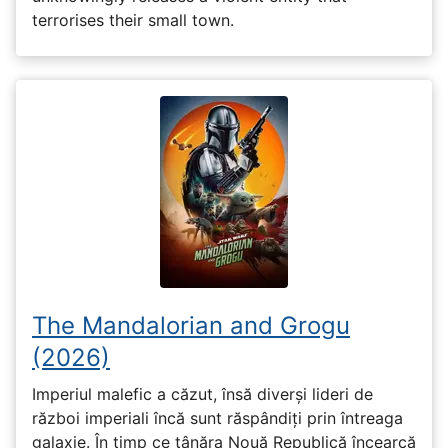
terrorises their small town.
The Mandalorian and Grogu
(2026)
Imperiul malefic a căzut, însă diverși lideri de
război imperiali încă sunt răspândiți prin întreaga
galaxie. În timp ce tânăra Nouă Republică încearcă