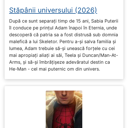
Stăpânii universului (2026)
După ce sunt separați timp de 15 ani, Sabia Puterii
îl conduce pe prințul Adam înapoi în Eternia, unde
descoperă că patria sa a fost distrusă sub domnia
malefică a lui Skeletor. Pentru a-și salva familia și
lumea, Adam trebuie să-și unească forțele cu cei
mai apropiați aliați ai săi, Teela și Duncan/Man-At-
Arms, și să-și îmbrățișeze adevăratul destin ca
He-Man - cel mai puternic om din univers.