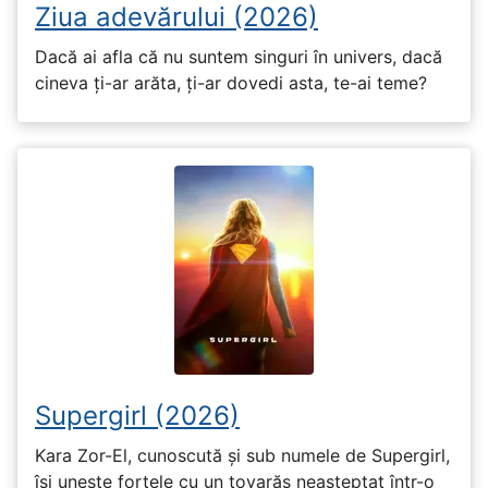
Ziua adevărului (2026)
Dacă ai afla că nu suntem singuri în univers, dacă
cineva ți-ar arăta, ți-ar dovedi asta, te-ai teme?
Supergirl (2026)
Kara Zor-El, cunoscută și sub numele de Supergirl,
își unește forțele cu un tovarăș neașteptat într-o