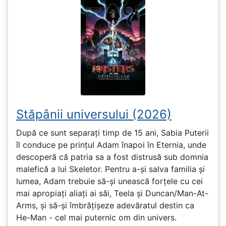
Stăpânii universului (2026)
După ce sunt separați timp de 15 ani, Sabia Puterii
îl conduce pe prințul Adam înapoi în Eternia, unde
descoperă că patria sa a fost distrusă sub domnia
malefică a lui Skeletor. Pentru a-și salva familia și
lumea, Adam trebuie să-și unească forțele cu cei
mai apropiați aliați ai săi, Teela și Duncan/Man-At-
Arms, și să-și îmbrățișeze adevăratul destin ca
He-Man - cel mai puternic om din univers.