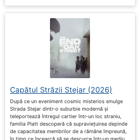
Capătul Străzii Stejar (2026)
După ce un eveniment cosmic misterios smulge
Strada Stejar dintr-o suburbie modernă și
teleportează întregul cartier într-un loc straniu,
familia Platt descoperă că supraviețuirea depinde
de capacitatea membrilor de a rămâne împreună,
în timp ce încearcă să se descurce într-un mediu