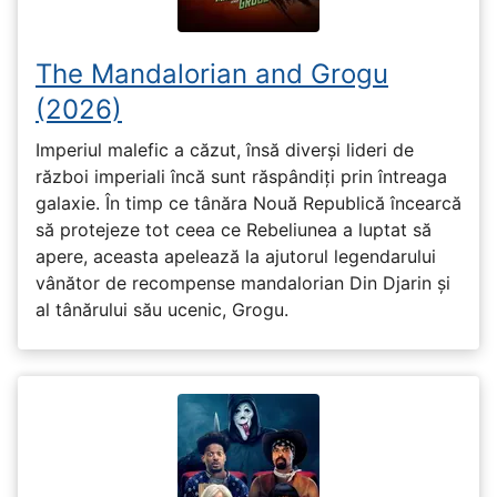
The Mandalorian and Grogu
(2026)
Imperiul malefic a căzut, însă diverși lideri de
război imperiali încă sunt răspândiți prin întreaga
galaxie. În timp ce tânăra Nouă Republică încearcă
să protejeze tot ceea ce Rebeliunea a luptat să
apere, aceasta apelează la ajutorul legendarului
vânător de recompense mandalorian Din Djarin și
al tânărului său ucenic, Grogu.