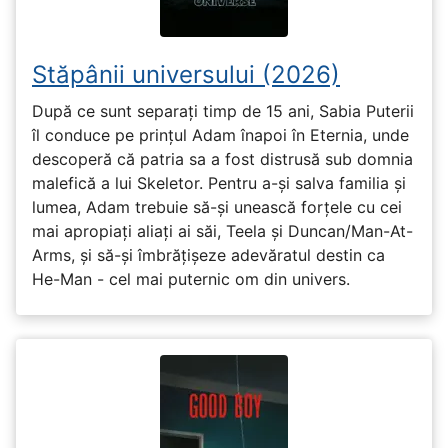
Stăpânii universului (2026)
După ce sunt separați timp de 15 ani, Sabia Puterii
îl conduce pe prințul Adam înapoi în Eternia, unde
descoperă că patria sa a fost distrusă sub domnia
malefică a lui Skeletor. Pentru a-și salva familia și
lumea, Adam trebuie să-și unească forțele cu cei
mai apropiați aliați ai săi, Teela și Duncan/Man-At-
Arms, și să-și îmbrățișeze adevăratul destin ca
He-Man - cel mai puternic om din univers.