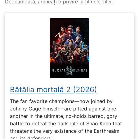
Deocamdată, aruncați o privire la
filmele zilei
:
Bătălia mortală 2 (2026)
The fan favorite champions—now joined by
Johnny Cage himself—are pitted against one
another in the ultimate, no-holds barred, gory
battle to defeat the dark rule of Shao Kahn that
threatens the very existence of the Earthrealm
and its defenders.