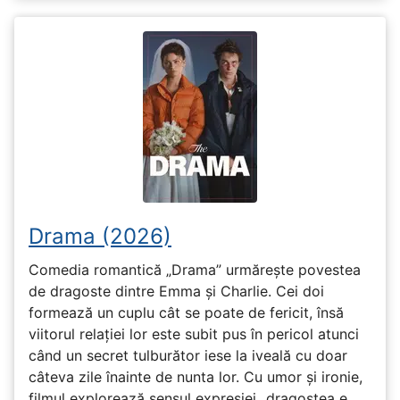
Drama (2026)
Comedia romantică „Drama” urmărește povestea
de dragoste dintre Emma și Charlie. Cei doi
formează un cuplu cât se poate de fericit, însă
viitorul relației lor este subit pus în pericol atunci
când un secret tulburător iese la iveală cu doar
câteva zile înainte de nunta lor. Cu umor și ironie,
filmul explorează sensul expresiei „dragostea e