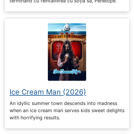
terminând cu reîntâlnirea cu soția sa, Penelope.
Ice Cream Man (2026)
An idyllic summer town descends into madness
when an ice cream man serves kids sweet delights
with horrifying results.