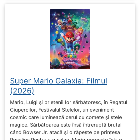
Super Mario Galaxia: Filmul
(2026)
Mario, Luigi și prietenii lor sărbătoresc, în Regatul
Ciupercilor, Festivalul Stelelor, un eveniment
cosmic care luminează cerul cu comete și stele
magice. Sărbătoarea este însă întreruptă brutal
când Bowser Jr. atacă și o răpește pe prinţesa
Rosalina.Pentru a o salva, Mario pornește într-o