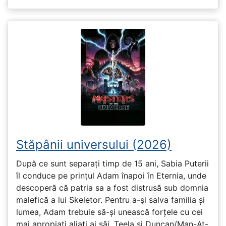
Stăpânii universului (2026)
După ce sunt separați timp de 15 ani, Sabia Puterii
îl conduce pe prințul Adam înapoi în Eternia, unde
descoperă că patria sa a fost distrusă sub domnia
malefică a lui Skeletor. Pentru a-și salva familia și
lumea, Adam trebuie să-și unească forțele cu cei
mai apropiați aliați ai săi, Teela și Duncan/Man-At-