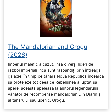
The Mandalorian and Grogu
(2026)
Imperiul malefic a căzut, însă diverși lideri de
război imperiali încă sunt răspândiți prin întreaga
galaxie. În timp ce tânăra Nouă Republică încearcă
să protejeze tot ceea ce Rebeliunea a luptat să
apere, aceasta apelează la ajutorul legendarului
vânător de recompense mandalorian Din Djarin și
al tânărului său ucenic, Grogu.