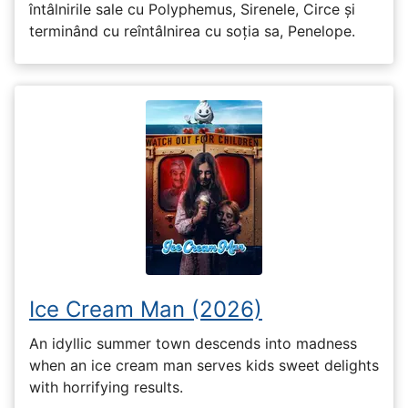
întâlnirile sale cu Polyphemus, Sirenele, Circe și
terminând cu reîntâlnirea cu soția sa, Penelope.
Ice Cream Man (2026)
An idyllic summer town descends into madness
when an ice cream man serves kids sweet delights
with horrifying results.