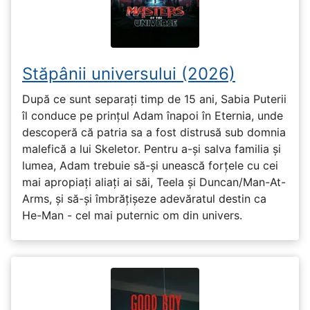
Stăpânii universului (2026)
După ce sunt separați timp de 15 ani, Sabia Puterii
îl conduce pe prințul Adam înapoi în Eternia, unde
descoperă că patria sa a fost distrusă sub domnia
malefică a lui Skeletor. Pentru a-și salva familia și
lumea, Adam trebuie să-și unească forțele cu cei
mai apropiați aliați ai săi, Teela și Duncan/Man-At-
Arms, și să-și îmbrățișeze adevăratul destin ca
He-Man - cel mai puternic om din univers.