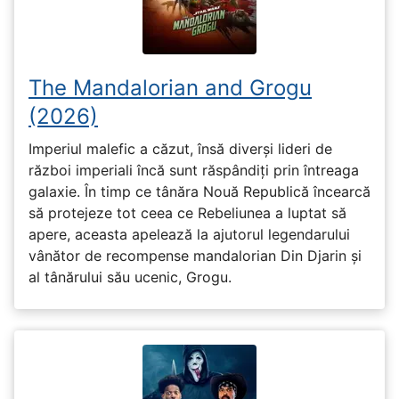
The Mandalorian and Grogu
(2026)
Imperiul malefic a căzut, însă diverși lideri de
război imperiali încă sunt răspândiți prin întreaga
galaxie. În timp ce tânăra Nouă Republică încearcă
să protejeze tot ceea ce Rebeliunea a luptat să
apere, aceasta apelează la ajutorul legendarului
vânător de recompense mandalorian Din Djarin și
al tânărului său ucenic, Grogu.