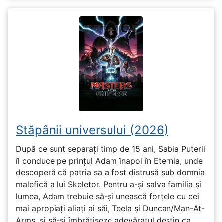
Stăpânii universului (2026)
După ce sunt separați timp de 15 ani, Sabia Puterii
îl conduce pe prințul Adam înapoi în Eternia, unde
descoperă că patria sa a fost distrusă sub domnia
malefică a lui Skeletor. Pentru a-și salva familia și
lumea, Adam trebuie să-și unească forțele cu cei
mai apropiați aliați ai săi, Teela și Duncan/Man-At-
Arms, și să-și îmbrățișeze adevăratul destin ca