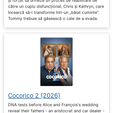
și forțat să urmeze un proces de reabilitare de
către un cuplu disfuncțional, Chris și Kathryn, care
încearcă să-l transforme într-un „băiat cuminte”.
Tommy trebuie să găsească o cale de a evada.
Cocorico 2 (2026)
DNA tests before Alice and François's wedding
reveal their fathers - an aristocrat and car dealer -