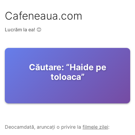
Cafeneaua.com
Lucrăm la ea! 😊
Căutare:
“
Haide pe
toloaca
”
Deocamdată, aruncați o privire la
filmele zilei
: