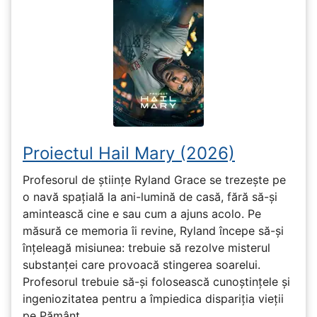
Proiectul Hail Mary (2026)
Profesorul de științe Ryland Grace se trezește pe
o navă spațială la ani-lumină de casă, fără să-și
amintească cine e sau cum a ajuns acolo. Pe
măsură ce memoria îi revine, Ryland începe să-și
înțeleagă misiunea: trebuie să rezolve misterul
substanței care provoacă stingerea soarelui.
Profesorul trebuie să-și folosească cunoștințele și
ingeniozitatea pentru a împiedica dispariția vieții
pe Pământ...