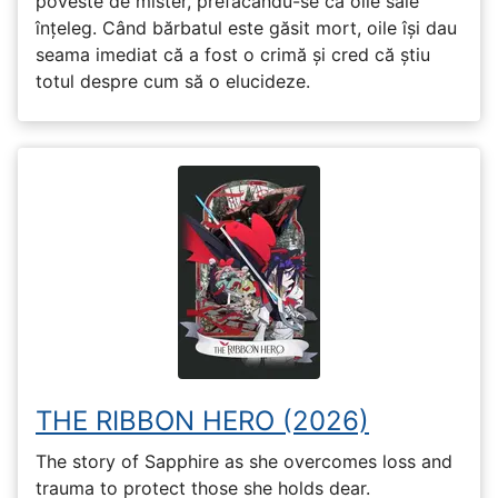
poveste de mister, prefăcându-se că oile sale
înțeleg. Când bărbatul este găsit mort, oile își dau
seama imediat că a fost o crimă și cred că știu
totul despre cum să o elucideze.
THE RIBBON HERO (2026)
The story of Sapphire as she overcomes loss and
trauma to protect those she holds dear.