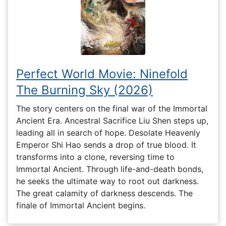
Perfect World Movie: Ninefold
The Burning Sky (2026)
The story centers on the final war of the Immortal
Ancient Era. Ancestral Sacrifice Liu Shen steps up,
leading all in search of hope. Desolate Heavenly
Emperor Shi Hao sends a drop of true blood. It
transforms into a clone, reversing time to
Immortal Ancient. Through life-and-death bonds,
he seeks the ultimate way to root out darkness.
The great calamity of darkness descends. The
finale of Immortal Ancient begins.