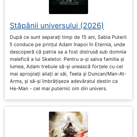
Stăpânii universului (2026)
După ce sunt separați timp de 15 ani, Sabia Puterii
îl conduce pe prințul Adam înapoi în Eternia, unde
descoperă că patria sa a fost distrusă sub domnia
malefică a lui Skeletor. Pentru a-și salva familia și
lumea, Adam trebuie să-și unească forțele cu cei
mai apropiați aliați ai săi, Teela și Duncan/Man-At-
Arms, și să-și îmbrățișeze adevăratul destin ca
He-Man - cel mai puternic om din univers.