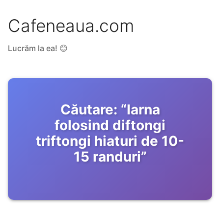
Cafeneaua.com
Lucrăm la ea! 😊
Căutare:
“
Iarna
folosind diftongi
triftongi hiaturi de 10-
15 randuri
”