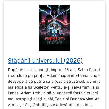
Stăpânii universului (2026)
După ce sunt separați timp de 15 ani, Sabia Puterii
îl conduce pe prințul Adam înapoi în Eternia, unde
descoperă că patria sa a fost distrusă sub domnia
malefică a lui Skeletor. Pentru a-și salva familia și
lumea, Adam trebuie să-și unească forțele cu cei
mai apropiați aliați ai săi, Teela și Duncan/Man-At-
Arms, și să-și îmbrățișeze adevăratul destin ca