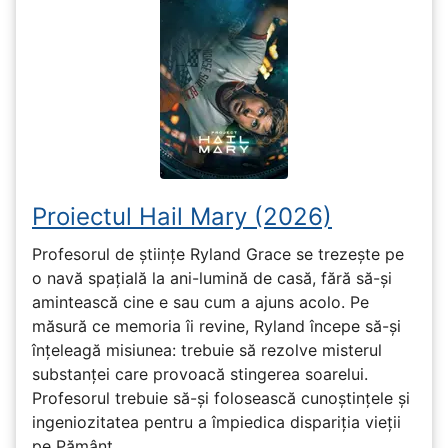
Proiectul Hail Mary (2026)
Profesorul de științe Ryland Grace se trezește pe
o navă spațială la ani-lumină de casă, fără să-și
amintească cine e sau cum a ajuns acolo. Pe
măsură ce memoria îi revine, Ryland începe să-și
înțeleagă misiunea: trebuie să rezolve misterul
substanței care provoacă stingerea soarelui.
Profesorul trebuie să-și folosească cunoștințele și
ingeniozitatea pentru a împiedica dispariția vieții
pe Pământ...