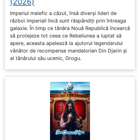
(2026)
Imperiul malefic a căzut, însă diverși lideri de
război imperiali încă sunt răspândiți prin întreaga
galaxie. În timp ce tânăra Nouă Republică încearcă
să protejeze tot ceea ce Rebeliunea a luptat să
apere, aceasta apelează la ajutorul legendarului
vânător de recompense mandalorian Din Djarin și
al tânărului său ucenic, Grogu.