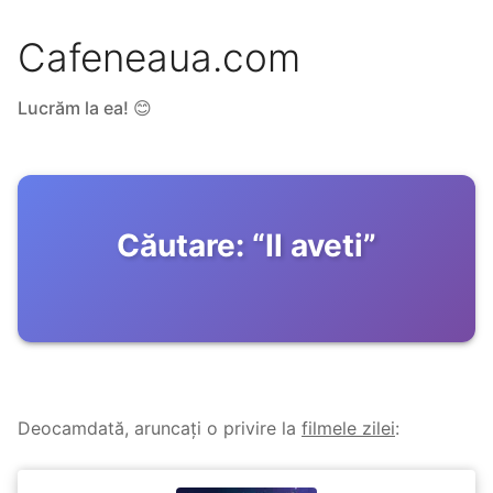
Cafeneaua.com
Lucrăm la ea! 😊
Căutare:
“
Il aveti
”
Deocamdată, aruncați o privire la
filmele zilei
: