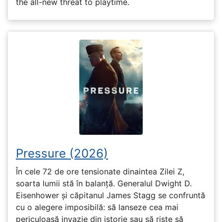
the all-new threat to playtime.
Pressure (2026)
În cele 72 de ore tensionate dinaintea Zilei Z,
soarta lumii stă în balanță. Generalul Dwight D.
Eisenhower și căpitanul James Stagg se confruntă
cu o alegere imposibilă: să lanseze cea mai
periculoasă invazie din istorie sau să riște să