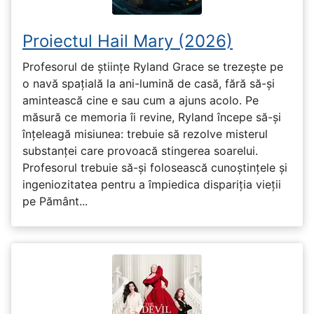
Proiectul Hail Mary (2026)
Profesorul de științe Ryland Grace se trezește pe
o navă spațială la ani-lumină de casă, fără să-și
amintească cine e sau cum a ajuns acolo. Pe
măsură ce memoria îi revine, Ryland începe să-și
înțeleagă misiunea: trebuie să rezolve misterul
substanței care provoacă stingerea soarelui.
Profesorul trebuie să-și folosească cunoștințele și
ingeniozitatea pentru a împiedica dispariția vieții
pe Pământ...