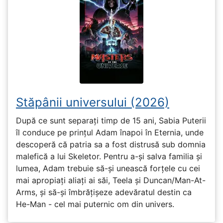
Stăpânii universului (2026)
După ce sunt separați timp de 15 ani, Sabia Puterii
îl conduce pe prințul Adam înapoi în Eternia, unde
descoperă că patria sa a fost distrusă sub domnia
malefică a lui Skeletor. Pentru a-și salva familia și
lumea, Adam trebuie să-și unească forțele cu cei
mai apropiați aliați ai săi, Teela și Duncan/Man-At-
Arms, și să-și îmbrățișeze adevăratul destin ca
He-Man - cel mai puternic om din univers.