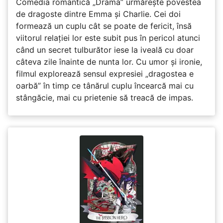
Comedia romantică „Drama” urmărește povestea
de dragoste dintre Emma și Charlie. Cei doi
formează un cuplu cât se poate de fericit, însă
viitorul relației lor este subit pus în pericol atunci
când un secret tulburător iese la iveală cu doar
câteva zile înainte de nunta lor. Cu umor și ironie,
filmul explorează sensul expresiei „dragostea e
oarbă” în timp ce tânărul cuplu încearcă mai cu
stângăcie, mai cu prietenie să treacă de impas.