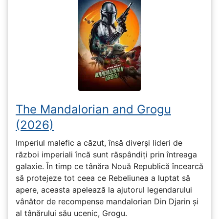
The Mandalorian and Grogu
(2026)
Imperiul malefic a căzut, însă diverși lideri de
război imperiali încă sunt răspândiți prin întreaga
galaxie. În timp ce tânăra Nouă Republică încearcă
să protejeze tot ceea ce Rebeliunea a luptat să
apere, aceasta apelează la ajutorul legendarului
vânător de recompense mandalorian Din Djarin și
al tânărului său ucenic, Grogu.