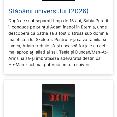
Stăpânii universului (2026)
După ce sunt separați timp de 15 ani, Sabia Puterii
îl conduce pe prințul Adam înapoi în Eternia, unde
descoperă că patria sa a fost distrusă sub domnia
malefică a lui Skeletor. Pentru a-și salva familia și
lumea, Adam trebuie să-și unească forțele cu cei
mai apropiați aliați ai săi, Teela și Duncan/Man-At-
Arms, și să-și îmbrățișeze adevăratul destin ca
He-Man - cel mai puternic om din univers.