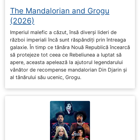
The Mandalorian and Grogu
(2026)
Imperiul malefic a căzut, însă diverși lideri de
război imperiali încă sunt răspândiți prin întreaga
galaxie. În timp ce tânăra Nouă Republică încearcă
să protejeze tot ceea ce Rebeliunea a luptat să
apere, aceasta apelează la ajutorul legendarului
vânător de recompense mandalorian Din Djarin și
al tânărului său ucenic, Grogu.