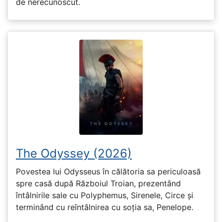
de nerecunoscut.
The Odyssey (2026)
Povestea lui Odysseus în călătoria sa periculoasă
spre casă după Războiul Troian, prezentând
întâlnirile sale cu Polyphemus, Sirenele, Circe și
terminând cu reîntâlnirea cu soția sa, Penelope.