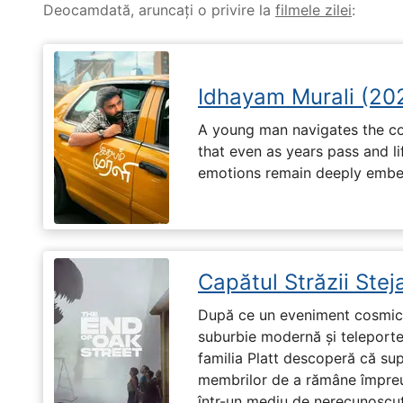
Deocamdată, aruncați o privire la
filmele zilei
:
Idhayam Murali (20
A young man navigates the com
that even as years pass and li
emotions remain deeply embed
Capătul Străzii Stej
După ce un eveniment cosmic 
suburbie modernă și teleportea
familia Platt descoperă că su
membrilor de a rămâne împreu
într-un mediu de nerecunoscut