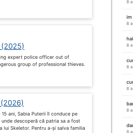
8 a
im
8 a
ha
 (2025)
8 a
ng expert police officer out of
cu
ngerous group of professional thieves.
8 a
cu
8 a
i (2026)
ba
8 a
15 ani, Sabia Puterii îl conduce pe
, unde descoperă că patria sa a fost
da
 lui Skeletor. Pentru a-și salva familia
8 a