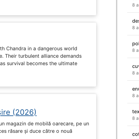
8 a
de
8 a
po
ith Chandra in a dangerous world
8 a
e. Their turbulent alliance demands
 as survival becomes the ultimate
cu
8 a
en
8 a
ire (2026)
te
8 a
r-un magazin de mobilă oarecare, pe un
ces răsare și duce către o nouă
co