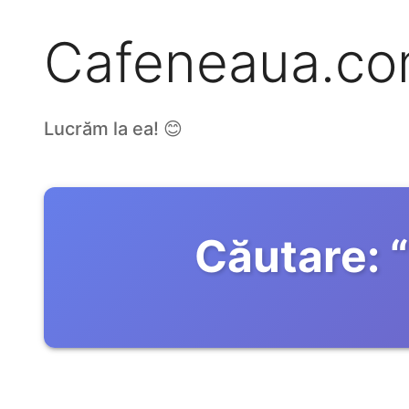
Cafeneaua.c
Lucrăm la ea! 😊
Căutare:
“