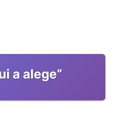
ui a alege
”