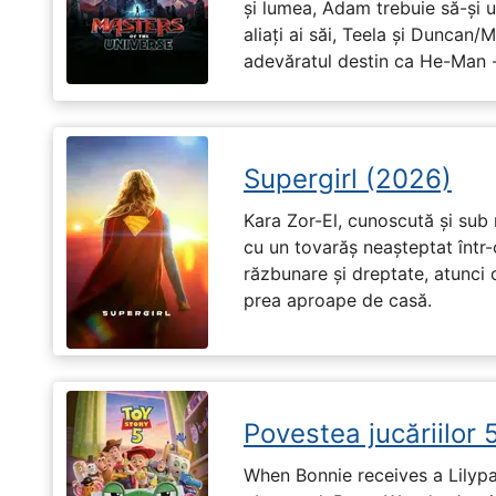
și lumea, Adam trebuie să-și u
aliați ai săi, Teela și Duncan/
adevăratul destin ca He-Man -
Supergirl (2026)
Kara Zor-El, cunoscută și sub 
cu un tovarăș neașteptat într-
răzbunare și dreptate, atunci
prea aproape de casă.
Povestea jucăriilor 
When Bonnie receives a Lilypa