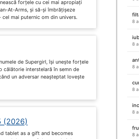
nească forțele cu cei mai apropiați
Man-At-Arms, și să-și îmbrățișeze
fi
 cel mai puternic om din univers.
8 a
iu
8 a
an
numele de Supergirl, își unește forțele
8 a
o călătorie interstelară în semn de
 când un adversar neașteptat lovește
cu
8 a
in
8 a
5 (2026)
fr
d tablet as a gift and becomes
8 a