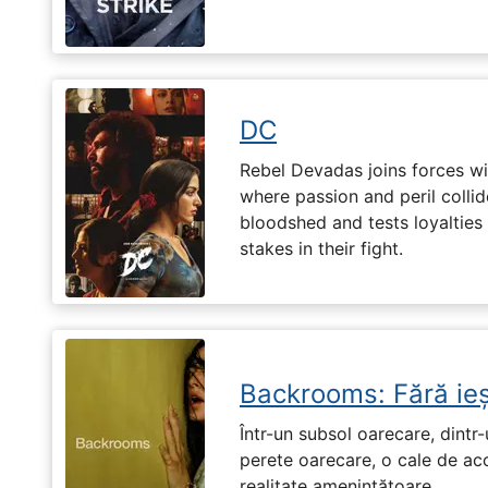
DC
Rebel Devadas joins forces w
where passion and peril collid
bloodshed and tests loyalties
stakes in their fight.
Backrooms: Fără ieș
Într-un subsol oarecare, dint
perete oarecare, o cale de ac
realitate amenințătoare.