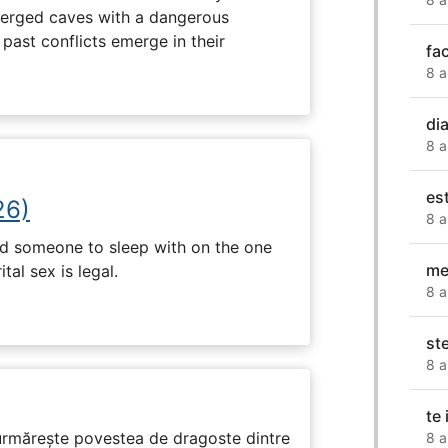
erged caves with a dangerous
past conflicts emerge in their
fa
8 a
di
8 a
es
26)
8 a
nd someone to sleep with on the one
me
tal sex is legal.
8 a
st
8 a
te
rmărește povestea de dragoste dintre
8 a