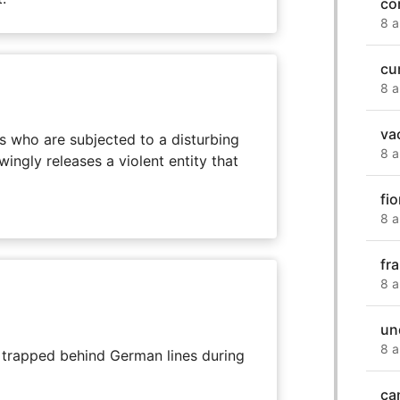
cor
8 a
cum
8 a
va
s who are subjected to a disturbing
8 a
ingly releases a violent entity that
fi
8 a
fr
8 a
un
8 a
s trapped behind German lines during
ca