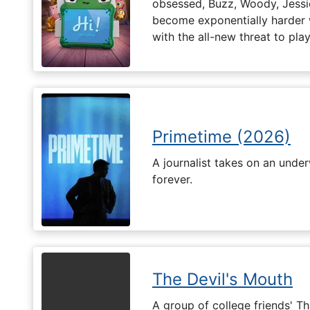
obsessed, Buzz, Woody, Jessie
become exponentially harder 
with the all-new threat to pla
Primetime (2026)
A journalist takes on an unde
forever.
The Devil's Mouth
A group of college friends' T