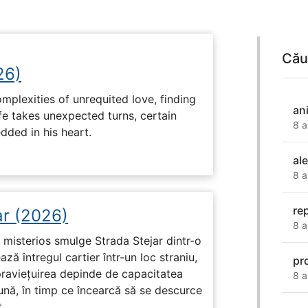
Cău
26)
plexities of unrequited love, finding
an
fe takes unexpected turns, certain
8 a
ded in his heart.
al
8 a
re
ar (2026)
8 a
misterios smulge Strada Stejar dintr-o
ză întregul cartier într-un loc straniu,
pr
praviețuirea depinde de capacitatea
8 a
nă, în timp ce încearcă să se descurce
.