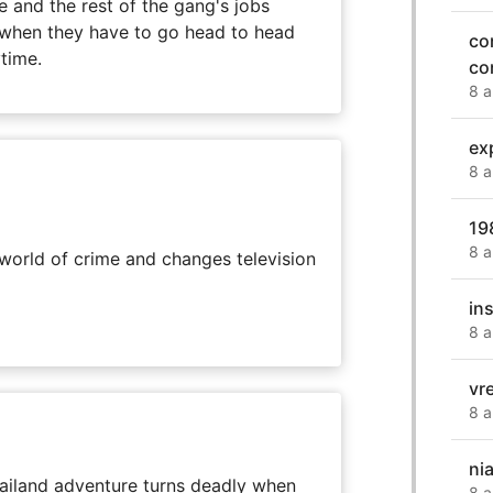
 and the rest of the gang's jobs
when they have to go head to head
co
ytime.
con
8 a
ex
8 a
19
8 a
rworld of crime and changes television
ins
8 a
vr
8 a
ni
hailand adventure turns deadly when
8 a