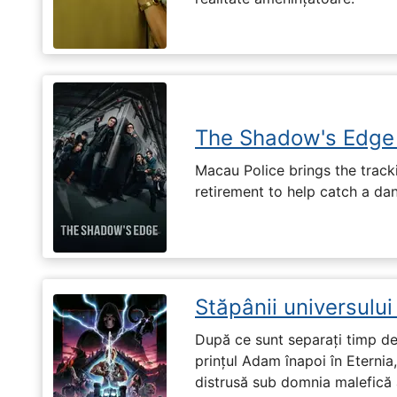
The Shadow's Edge
Macau Police brings the tracki
retirement to help catch a da
Stăpânii universulu
După ce sunt separați timp de 
prințul Adam înapoi în Eternia
distrusă sub domnia malefică a