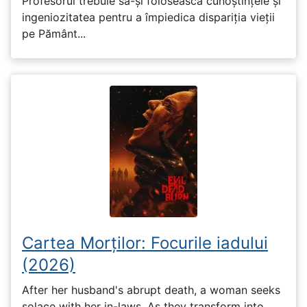
Profesorul trebuie să-și folosească cunoștințele și
ingeniozitatea pentru a împiedica dispariția vieții
pe Pământ...
Cartea Morților: Focurile iadului
(2026)
After her husband's abrupt death, a woman seeks
solace with her in-laws. As they transform into