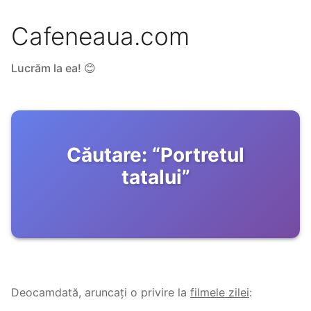
Cafeneaua.com
Lucrăm la ea! 😊
Căutare:
“
Portretul
tatalui
”
Deocamdată, aruncați o privire la
filmele zilei
: